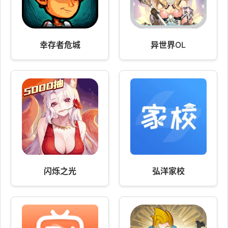
幸存者危城
异世界OL
闪烁之光
弘洋家校