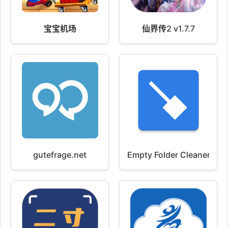
宝宝机场
仙界传2 v1.7.7
gutefrage.net
Empty Folder Cleaner