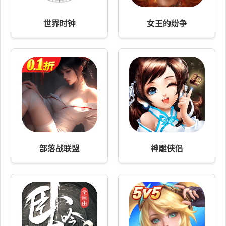
世界时钟
女王的纷争
部落战联盟
神雕侠侣