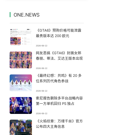
27岁女子成组织卖淫集团主犯被通缉
7
7329691°
ONE.NEWS
越来越多高分考生放弃985选警校
8
7237450°
《GTA6》预购价格可能泄露
为何年轻人不愿学医了
9
7135587°
最贵版本达 200 欧元
2026-06-22
泰国校园枪击案死亡人数升至7人
10
7044892°
网友恶搞《GTA6》封面女郎
春丽、蒂法、艾达王版本出现
山东菏泽一件元青花杯失踪
11
6943503°
2026-06-22
《最终幻想：共鸣》有 20 多
“空调24小时开着更省电”不实
12
6858125°
位系列历代角色参战
玲花累到不停喝水 曾毅闲到玩猜拳
13
2026-06-22
6757852°
索尼报告删除多平台战略内容
第一方单机回归 PS 独占
“不建议大家买深色蛋糕”
14
6660160°
2026-06-22
商家称1小时被20条差评后门店倒闭
《火焰纹章：万缕千丝》官方
15
6567148°
公布四大主角信息