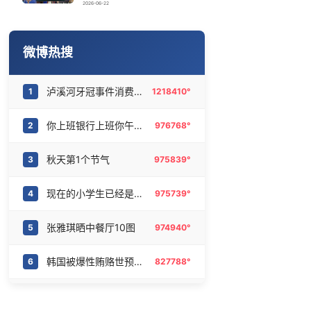
今日立秋
16
6474036°
2026-06-22
男子杀人后逃进深山21年活得像野人
17
6378308°
微博热搜
汗多汗少哪个更健康
18
6280091°
泸溪河牙冠事件消费者已致歉
1
1218410°
汪峰阻止14岁女儿买大牌
19
6186521°
你上班银行上班你午休银行午休
2
976768°
宇树科技IPO 一批90后千万富豪或诞生
20
6095167°
秋天第1个节气
3
975839°
现在的小学生已经是庞然大物了
4
975739°
张雅琪晒中餐厅10图
5
974940°
韩国被爆性贿赂世预赛裁判
6
827788°
星巴克 秋天第一场商战
7
733954°