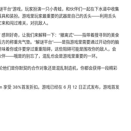
谜平台”游戏，玩家扮演一只小青蛙，和伙伴们一起在下水道中收集
道具和装扮。游戏里玩家最重要的武器是自己的舌头——利用舌头
它来和闯过难关，对抗敌人。
” 感到好奇，让我们来解释一下：“撤离式”——指带着搜寻到的美食
方的称重充气垫。“解谜平台”——是指游戏里需要通过开动你的脑
意味着你或许要穿过重重阻碍，这些阻碍可能是围攻你的敌人，会
伙伴——哦是的别忘了，混乱也会是游戏里重要的一环。
不论他们是你默契的合作对象还是混乱制造机，你都会获得一段精彩
m 享受 38%首发折扣。游戏已经在 6 月 12 日正式发布，游戏首发