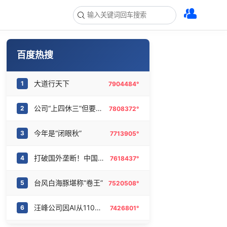
百度热搜
大道行天下
1
7904484°
公司“上四休三”但要降薪1000元
2
7808372°
今年是“闭眼秋”
3
7713905°
打破国外垄断！中国重磅科技集中上新
4
7618437°
台风白海豚堪称“卷王”
5
7520508°
汪峰公司因AI从1100人减到400人
6
7426801°