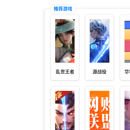
推荐游戏
乱世王者
源战役
华