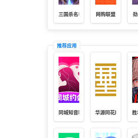
三国杀名将传
网购联盟
劲
推荐应用
同城知音聊
华源同花顺
胜