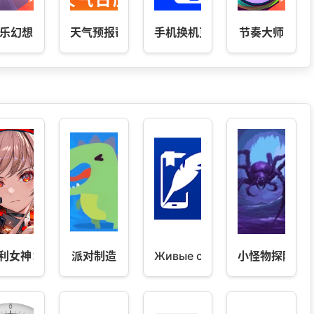
乐幻想
天气预报帮
手机换机克隆
节奏大师
利女神：妮姬 114.10 (9)
派对制造
Живые страницы
小怪物探险 v1.