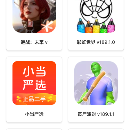
逆战：未来 v
彩虹世界 v189.1.0
小当严选
丧尸派对 v189.1.1