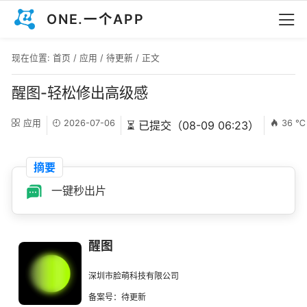
ONE.一个APP
现在位置:
首页
/
应用
/
待更新
/ 正文
醒图-轻松修出高级感
应用
2026-07-06
36 ℃
⏳ 已提交（08-09 06:23）
摘要
一键秒出片
醒图
深圳市脸萌科技有限公司
备案号：待更新