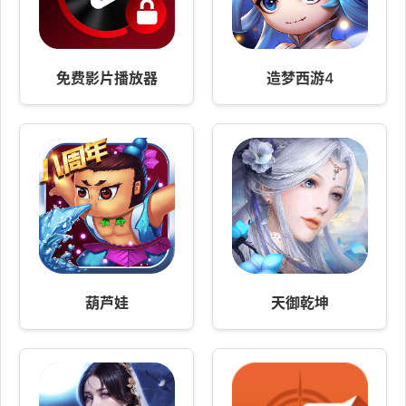
免费影片播放器
造梦西游4
葫芦娃
天御乾坤