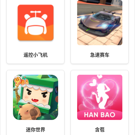
遥控小飞机
急速赛车
迷你世界
含苞