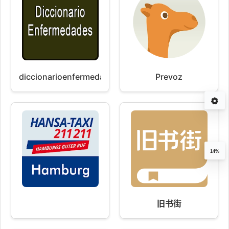
diccionarioenfermedadesapp
Prevoz
14%
旧书街