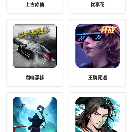
上古修仙
优享花
巅峰漂移
王牌竞速