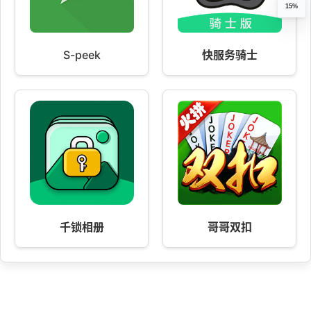
15%
S-peek
快服务骑士
千锁相册
哥哥双扣