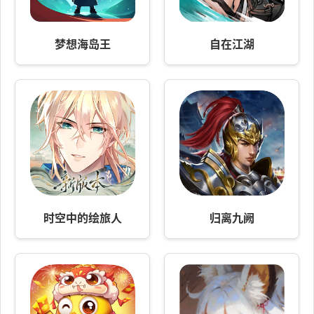
梦想海岛王
自在江湖
时空中的绘旅人
归离九阙