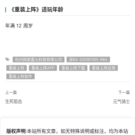
《重装上阵》适玩年龄
年满 12 周岁
杭州网易雷火科技有限公司
浙B2-20090185-98A
重装上阵
重装上阵APP
重装上阵下载
重装上阵应用
重装上阵软件
上一篇
下一篇
生死狙击
元气骑士
版权声明
:本站所有文章，如无特殊说明或标注，均为本站