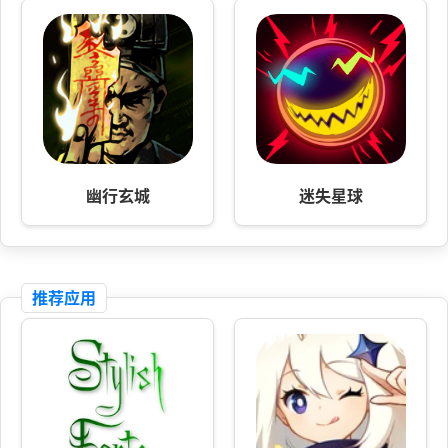
幽行玄城
迷失星球
推荐应用