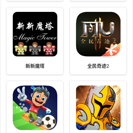
新新魔塔
全民奇迹2