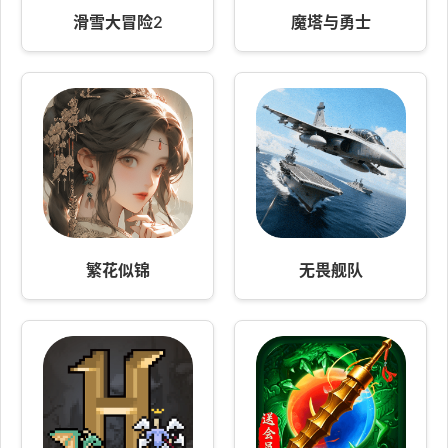
滑雪大冒险2
魔塔与勇士
繁花似锦
无畏舰队