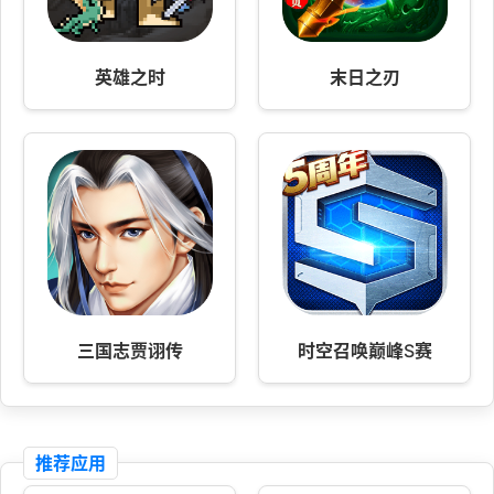
英雄之时
末日之刃
三国志贾诩传
时空召唤巅峰S赛
推荐应用