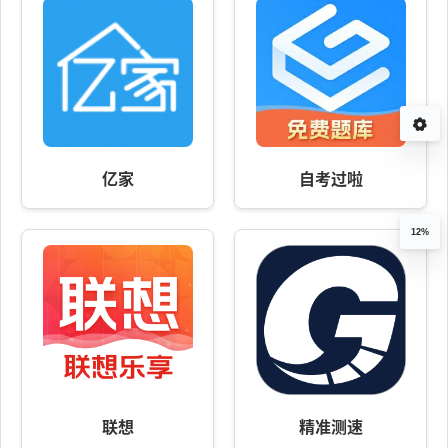
亿家
自考过啦
12%
联想
精准测速