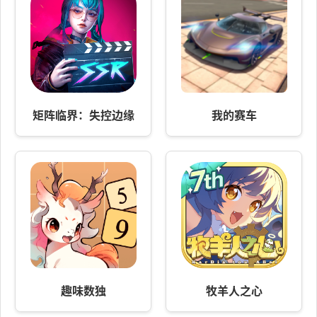
矩阵临界：失控边缘
我的赛车
趣味数独
牧羊人之心