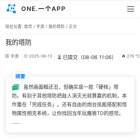
ONE.一个APP
现在位置:
首页
/
手游
/
我的塔防
/ 正文
我的塔防
手游
2025-06-13
276 
⏳ 已提交（08-06 11:06）
摘要
虽然画面糙还丑，但确实是一款「硬核」塔
防。有别于其他塔防把敌人消灭光就算赢的机制，本
作重在「完成任务」。还有自由的炮台技能搭配和怪
物属性相克系统，让你找回当年玩魔兽TD的感觉。
……