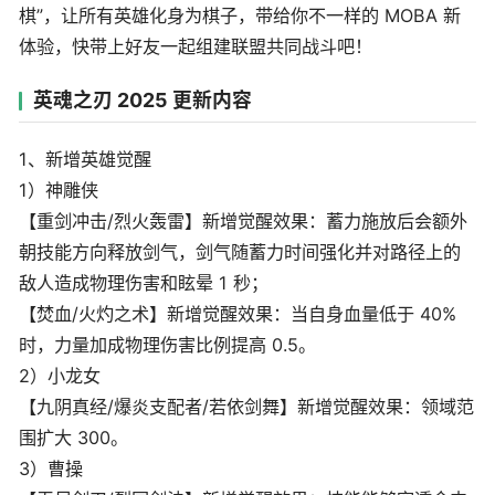
棋”，让所有英雄化身为棋子，带给你不一样的 MOBA 新
体验，快带上好友一起组建联盟共同战斗吧！
英魂之刃 2025 更新内容
1、新增英雄觉醒
1）神雕侠
【重剑冲击/烈火轰雷】新增觉醒效果：蓄力施放后会额外
朝技能方向释放剑气，剑气随蓄力时间强化并对路径上的
敌人造成物理伤害和眩晕 1 秒；
【焚血/火灼之术】新增觉醒效果：当自身血量低于 40%
时，力量加成物理伤害比例提高 0.5。
2）小龙女
【九阴真经/爆炎支配者/若依剑舞】新增觉醒效果：领域范
围扩大 300。
3）曹操