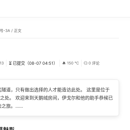
4号-3A
/ 正文
13
⏳ 已提交（08-07 04:51）
150 ℃
0 评论
隧道，只有做出选择的人才能造访此处。 这里是位于
之处。 欢迎来到天鹅绒房间，伊戈尔和他的助手恭候已
险之旅。……
幕魅影