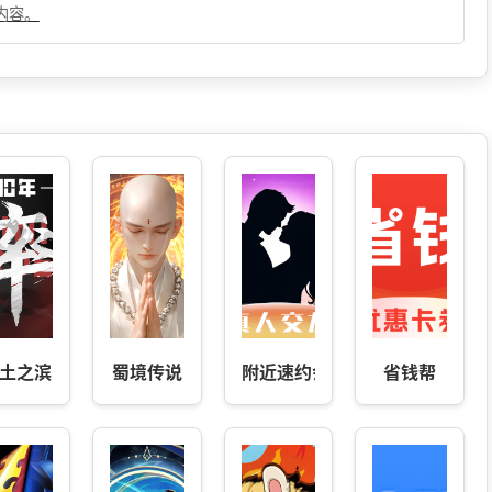
内容。
土之滨
蜀境传说
附近速约会
省钱帮