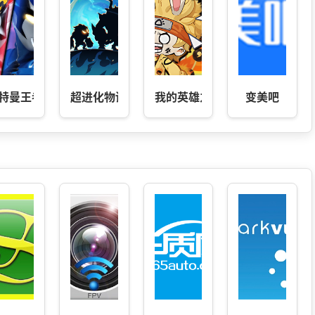
川生活门户！
特曼王者传奇
超进化物语2
我的英雄之路
变美吧