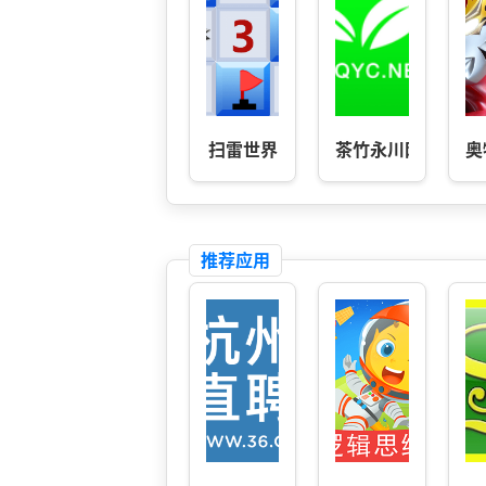
扫雷世界
茶竹永川网-重庆永
奥
推荐应用