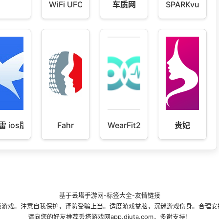
WiFi UFO
车质网
SPARKvue
雷 ios版beta内测版 1.87.78
Fahr
WearFit2.0
贵妃
基于
丢塔手游网
-
标签大全
-
友情链接
版游戏。注意自我保护，谨防受骗上当。适度游戏益脑，沉迷游戏伤身。合理安
请向您的好友推荐丢塔游戏网app.diuta.com，多谢支持！