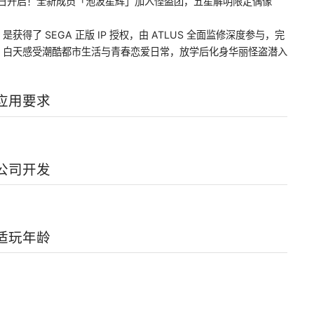
10 日开启！全新成员「池波星辉」加入怪盗团，五星解明限定偶像
得了 SEGA 正版 IP 授权，由 ATLUS 全面监修深度参与，完
G。白天感受潮酷都市生活与青春恋爱日常，放学后化身华丽怪盗潜入
应用要求
公司开发
适玩年龄