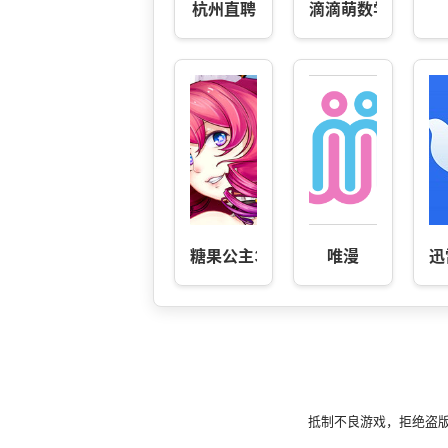
杭州直聘
滴滴萌数学
糖果公主3 1.5
唯漫
迅
抵制不良游戏，拒绝盗