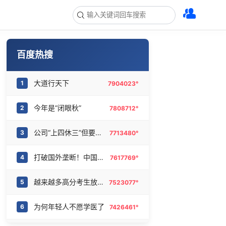
百度热搜
大道行天下
1
7904023°
今年是“闭眼秋”
2
7808712°
公司“上四休三”但要降薪1000元
3
7713480°
打破国外垄断！中国重磅科技集中上新
4
7617769°
越来越多高分考生放弃985选警校
5
7523077°
为何年轻人不愿学医了
6
7426461°