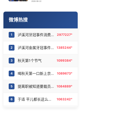
今日立秋
16
6471323°
2026-06-22
港股大模型“双雄”大涨
17
6368532°
微博热搜
1岁宝宝碰坏纸巾盒 宝妈被索赔924元
18
6270850°
泸溪河牙冠事件消费者已致歉
1
2977227°
“不建议大家买深色蛋糕”
19
6177092°
泸溪河金属牙冠事件调查结果
2
1385244°
内娱第一人 戚薇开放形象AI授权
20
6079389°
秋天第1个节气
3
1099384°
喝秋天第一口新上京东外卖
4
1089673°
提离职被知道要裁员的领导硬留下
5
1084889°
于适 平儿都长这么大了
6
1063242°
1岁宝宝碰坏纸巾盒三亚酒店索赔924元
7
1019794°