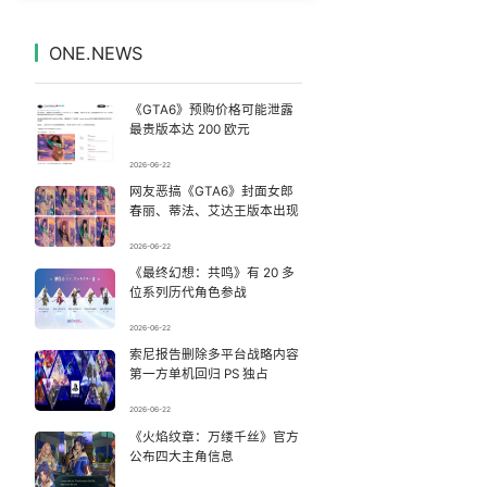
宇树科技IPO 一批90后千万富豪或诞生
7
7329397°
ONE.NEWS
台风白海豚体型变大近似13个浙江面积
8
7237509°
《GTA6》预购价格可能泄露
27岁女子成组织卖淫集团主犯被通缉
9
7141151°
最贵版本达 200 欧元
2026-06-22
男子杀人后逃进深山21年活得像野人
10
7046085°
网友恶搞《GTA6》封面女郎
春丽、蒂法、艾达王版本出现
玲花累到不停喝水 曾毅闲到玩猜拳
11
6948692°
2026-06-22
《最终幻想：共鸣》有 20 多
“空调24小时开着更省电”不实
12
6853461°
位系列历代角色参战
女子开一天一夜空调后二氧化碳中毒
13
2026-06-22
6755195°
索尼报告删除多平台战略内容
第一方单机回归 PS 独占
国内首款方盒子大六座SUV卖爆了
14
6663098°
2026-06-22
汗多汗少哪个更健康
《火焰纹章：万缕千丝》官方
15
6567994°
公布四大主角信息