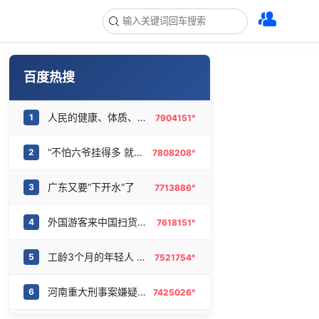
百度热搜
人民的健康、体质、幸福一脉相承
1
7904151°
“不怕六爷挂得多 就怕六爷挂一颗”
2
7808208°
广东又要“下开水”了
3
7713886°
外国游客来中国扫货新特产
4
7618151°
工龄3个月的年轻人 挤满折扣零食店
5
7521754°
河南重大刑事案嫌疑人落网
6
7425026°