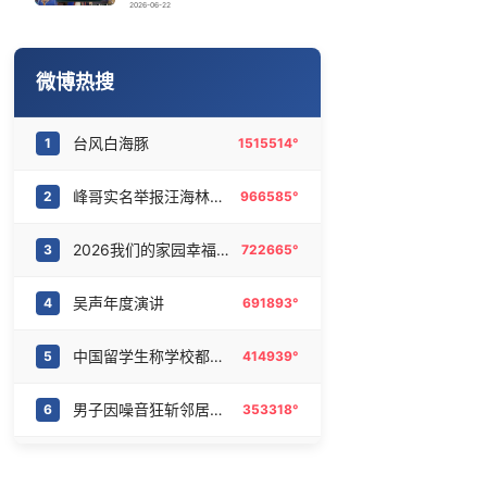
雪佛兰退出中国市场 售后怎么办
16
6467881°
2026-06-22
梁家辉百花奖迈台阶两次差点摔倒
17
6377205°
微博热搜
亚运会中国男篮再遇菲律宾
18
6272197°
台风白海豚
1
1515514°
西湖突现狂风暴雨 游客瞬间被浇透
19
6185810°
峰哥实名举报汪海林偷税漏税
2
966585°
知名编剧汪海林被实名举报偷税漏税
20
6080433°
2026我们的家园幸福美丽西藏
3
722665°
吴声年度演讲
4
691893°
中国留学生称学校都是印度人
5
414939°
男子因噪音狂斩邻居30多刀后坠楼
6
353318°
两个淡人谈恋爱是极其美味的
7
326565°