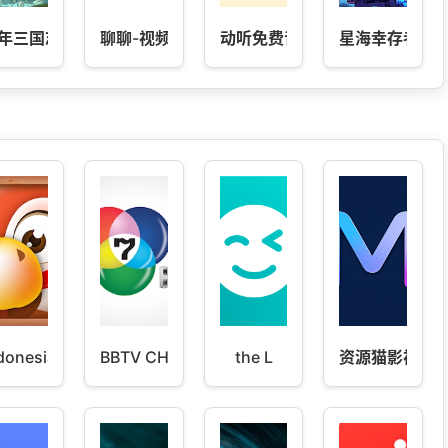
年三国志2
聊聊-视频聊天室
动听免费音乐
星海幸存者
donesian
BBTV CH7
the L
资源猫影视