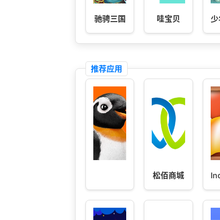
驰骋三国
哇宝贝
少
推荐应用
松佰商城
In