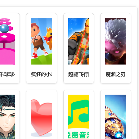
起
乐球球-跳出经典乐趣
疯狂的小鸟
超能飞行队
魔渊之刃