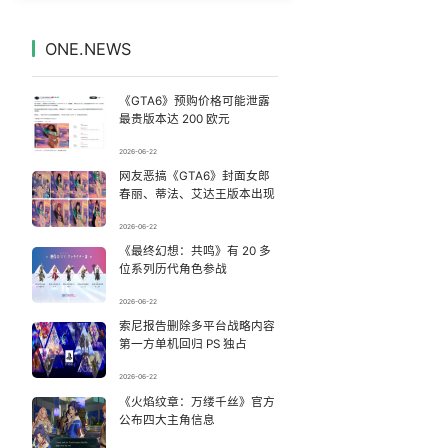
14岁男孩因家长放纵确诊糖尿病
7
7329987°
ONE.NEWS
峰哥 汪海林
8
7234457°
《GTA6》预购价格可能泄露
河南重大刑案嫌疑人逃窜时伤害多人
9
7135936°
最贵版本达 200 欧元
2026-06-22
沈腾到国外先把毛裤脱了
10
7046110°
网友恶搞《GTA6》封面女郎
春丽、蒂法、艾达王版本出现
香港正式允许“拒绝抢救”
11
6944375°
2026-06-22
《最终幻想：共鸣》有 20 多
这些燃气使用“偏方”千万别信
12
6854281°
位系列历代角色参战
台风白海豚闭眼意味着什么
13
2026-06-22
6755748°
索尼报告删除多平台战略内容
第一方单机回归 PS 独占
傅园慧成为浙江大学老师
14
6661826°
2026-06-22
“新疆的交警怎么个个像我妈”
《火焰纹章：万缕千丝》官方
15
6571775°
公布四大主角信息