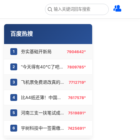
百度热搜
夯实基础开新局
1
7904642°
“今天得有40℃了吧 为啥还不预警”
2
7809785°
飞机票免费退改真的来了
3
7712719°
比A4纸还薄！中国高端钢材密集突破
4
7617578°
河南三支一扶笔试成绩作废 将重考
5
7519891°
宇树科技中一签需缴款7.54万元
6
7425691°