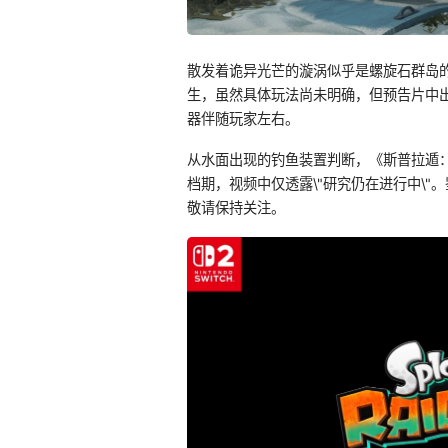
散发着诡异光芒的漩涡似乎是螺旋石群岛
生，虽然具体玩法尚未明确，但预告片中
器伴随玩家左右。
从水面出现的钓鱼装置判断，《斯普拉遁：R
档期，视频中仅透露\"研究仍在进行中\
敬请保持关注。