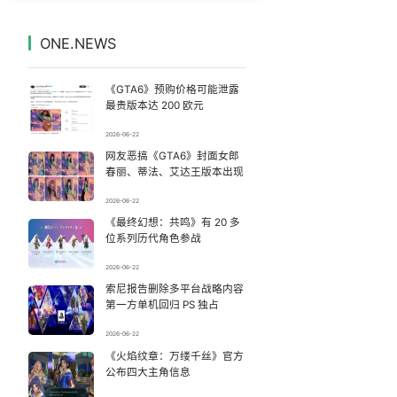
商家称1小时被20条差评后门店倒闭
7
7330647°
ONE.NEWS
台风白海豚
8
7232882°
《GTA6》预购价格可能泄露
全国睡眠舒适度地图
9
7141986°
最贵版本达 200 欧元
2026-06-22
啤酒巨头们正排队“去啤酒化”
10
7039856°
网友恶搞《GTA6》封面女郎
春丽、蒂法、艾达王版本出现
河南撤回“领导带薪错峰休假”通知
11
6945414°
2026-06-22
《最终幻想：共鸣》有 20 多
“新疆阿勒泰八月能滑雪”不实
12
6847186°
位系列历代角色参战
女儿为争财产堵门阻挠父亲出殡
13
2026-06-22
6753969°
索尼报告删除多平台战略内容
第一方单机回归 PS 独占
广东雷州通报特教老师招聘违规事件
14
6663679°
2026-06-22
建筑工人不慎坠落身体被3根钢筋刺穿
《火焰纹章：万缕千丝》官方
15
6559860°
公布四大主角信息