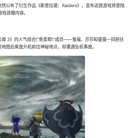
公布了衍生作品《斯普拉遁：Raiders》，宣布这款游戏将登陆
看游戏首曝内容。
 3》的人气组合\"鱼浆帮\"成员——鬼福、莎莎和曼曼一同前往
现地图后乘直升机前往神秘地点，却遭遇坠机事故。