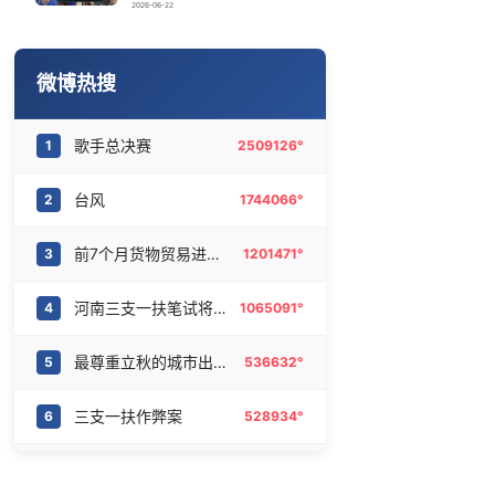
iPhone18Pro十二大升级
16
6464011°
2026-06-22
国防部回应日本试射“战斧”导弹
17
6383296°
微博热搜
曝萧敬腾日料店遭恶意涨租
18
6284766°
歌手总决赛
1
2509126°
河南三支一扶笔试存在组织作弊犯罪
19
6190888°
台风
2
1744066°
台风逼近 闽浙多地停工停航
20
6079448°
前7个月货物贸易进出口超30万亿元
3
1201471°
河南三支一扶笔试将重考
4
1065091°
最尊重立秋的城市出现了
5
536632°
三支一扶作弊案
6
528934°
华为乾崑智驾ADS5真不一样
7
470264°