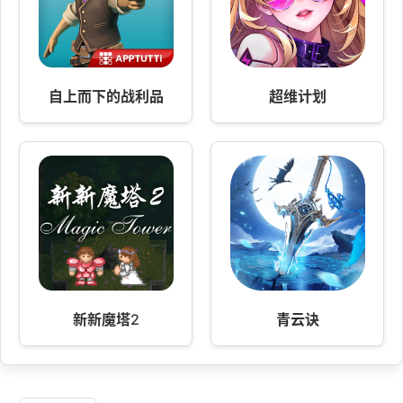
自上而下的战利品
超维计划
新新魔塔2
青云诀