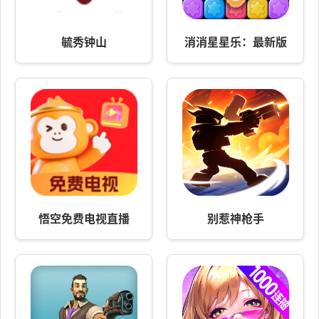
毓秀钟山
消消星星乐：最新版
悟空免费电视直播
别惹神枪手