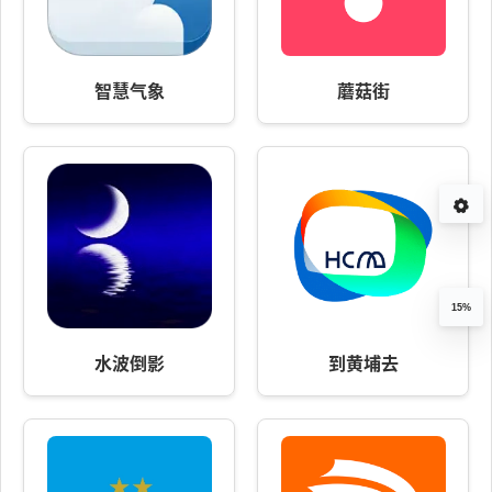
智慧气象
蘑菇街
15%
水波倒影
到黄埔去