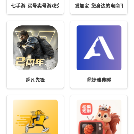
七手游-买号卖号游戏交易
发加宝-您身边的电商平台
超凡先锋
鼎捷雅典娜