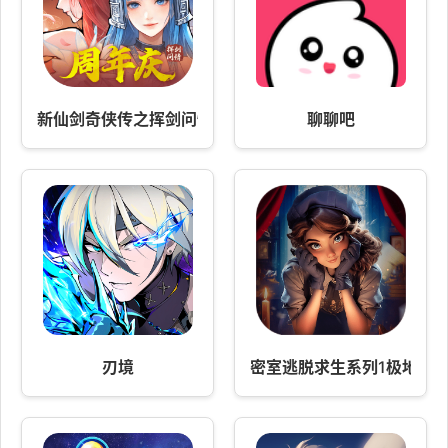
新仙剑奇侠传之挥剑问情
聊聊吧
刃境
密室逃脱求生系列1极地冒