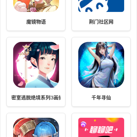
魔镜物语
荆门社区网
密室逃脱绝境系列3画仙奇缘
千年寻仙