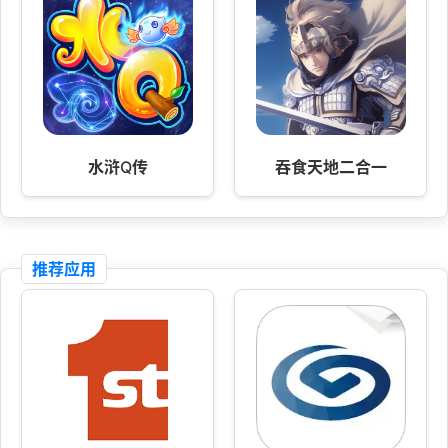
水浒Q传
吞食天地二合一
推荐应用