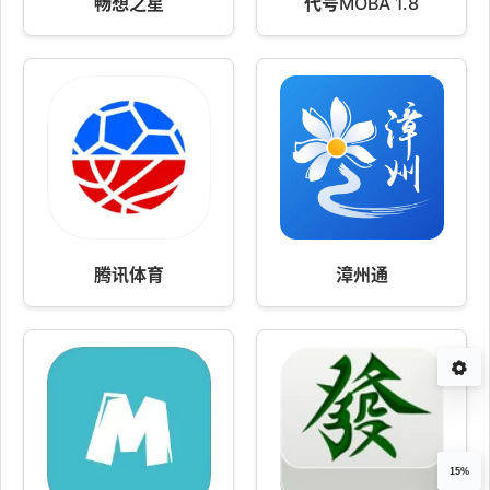
畅想之星
代号MOBA 1.8
腾讯体育
漳州通
15%