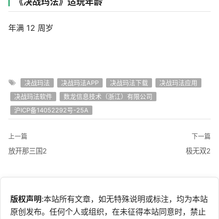
《决战玛法》适玩年龄
年满 12 周岁
决战玛法
决战玛法APP
决战玛法下载
决战玛法应用
决战玛法软件
数龙信息技术（浙江）有限公司
沪ICP备14052292号-25A
上一篇
下一篇
放开那三国2
极无双2
版权声明
:本站所有文章，如无特殊说明或标注，均为本站
原创发布。任何个人或组织，在未征得本站同意时，禁止