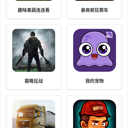
趣味果蔬连连看
暴爽疯狂赛车
霸略征战
我的宠物