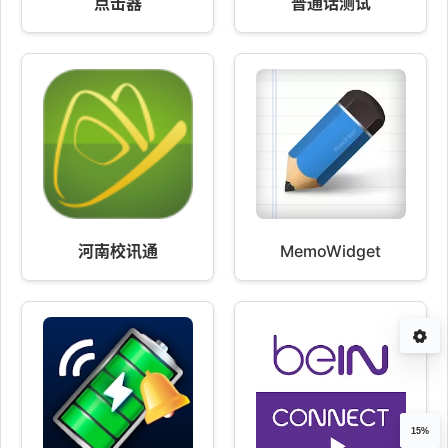
点击器
普通话测试
河南校讯通
MemoWidget
15%