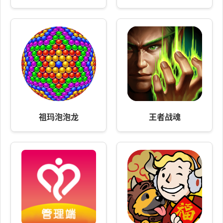
祖玛泡泡龙
王者战魂