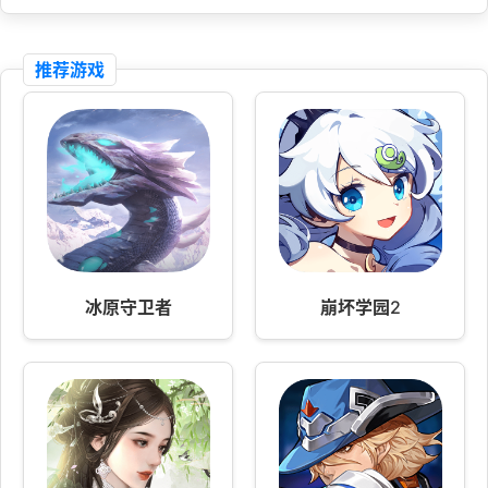
推荐游戏
冰原守卫者
崩坏学园2