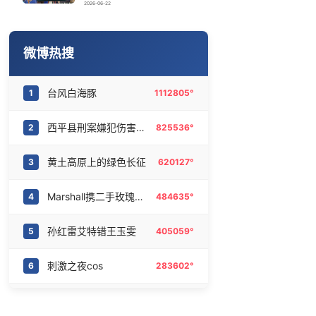
检测列车撞人致11死2伤 涉事单位被罚
16
6475553°
2026-06-22
王菲看了窦靖童歌手总决赛
17
6371877°
微博热搜
几元成本的AI广告导致千万市值蒸发
18
6283838°
台风白海豚
1
1112805°
闽超：莆田vs龙岩
19
6184135°
西平县刑案嫌犯伤害多名无辜群众
2
825536°
直击苏超：无锡vs盐城
20
6097814°
黄土高原上的绿色长征
3
620127°
Marshall携二手玫瑰守住现场
4
484635°
孙红雷艾特错王玉雯
5
405059°
刺激之夜cos
6
283602°
SNH48总选
7
280579°