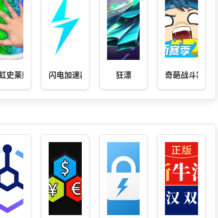
虹史莱姆模拟
闪电加速器-一键轻松加速
狂漂
奇葩战斗家