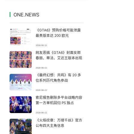
14岁男孩因家长放纵确诊糖尿病
7
7327829°
ONE.NEWS
《欢迎来龙餐馆》口碑
8
7235250°
《GTA6》预购价格可能泄露
“新疆的交警怎么个个像我妈”
9
7136570°
最贵版本达 200 欧元
2026-06-22
梁家辉百花奖演讲落泪
10
7045222°
网友恶搞《GTA6》封面女郎
春丽、蒂法、艾达王版本出现
吴宜泽vs姚朋成
11
6949698°
2026-06-22
《最终幻想：共鸣》有 20 多
这些燃气使用“偏方”千万别信
12
6851775°
位系列历代角色参战
伊朗媒体发布伊朗最高领袖视频
13
2026-06-22
6755317°
索尼报告删除多平台战略内容
第一方单机回归 PS 独占
河南重大刑事案嫌疑人落网
14
6655326°
2026-06-22
永和豆浆创始人林炳生去世
《火焰纹章：万缕千丝》官方
15
6572934°
公布四大主角信息