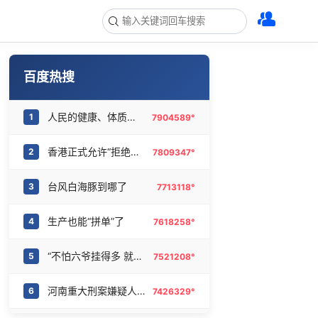
百度热搜
人民的健康、体质、幸福一脉相承
1
7904589°
香港正式允许“拒绝抢救”
2
7809347°
台风白海豚到哪了
3
7713118°
生产也能“拼单”了
4
7618258°
“不怕六爷挂得多 就怕六爷挂一颗”
5
7521208°
河南重大刑案嫌疑人逃窜时伤害多人
6
7426329°