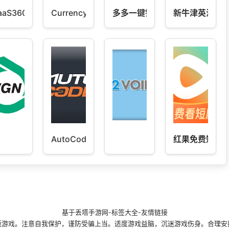
aaS360
Currency Converter
多多一键锁屏
新牛津英汉双
AutoCode
红果免费短剧
基于
丢塔手游网
-
标签大全
-
友情链接
版游戏。注意自我保护，谨防受骗上当。适度游戏益脑，沉迷游戏伤身。合理安