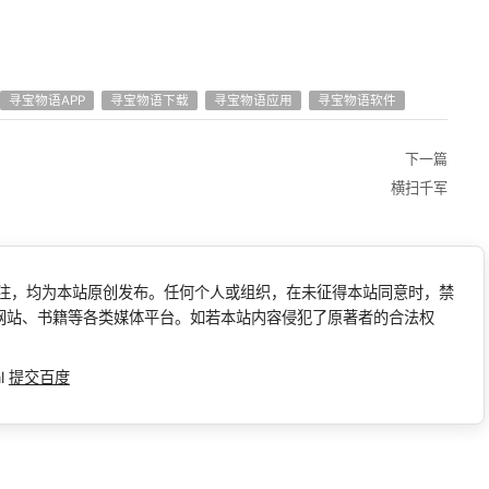
寻宝物语APP
寻宝物语下载
寻宝物语应用
寻宝物语软件
下一篇
横扫千军
标注，均为本站原创发布。任何个人或组织，在未征得本站同意时，禁
网站、书籍等各类媒体平台。如若本站内容侵犯了原著者的合法权
l
提交百度