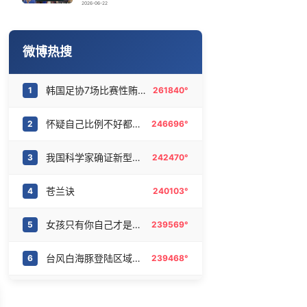
画像师林宇辉：画梅姨7年 想亲眼看看
16
6466653°
2026-06-22
萧敬腾谈丁克
17
6378931°
微博热搜
陈熠被张本美和连扳三局逆转
18
6286650°
韩国足协7场比赛性贿赂20名裁判
1
261840°
曝韩足协曾为外籍裁判安排性招待
19
6176820°
怀疑自己比例不好都没怀疑过镜子
2
246696°
新型研究型大学分数线超过985
20
6092179°
我国科学家确证新型粒子胶球存在
3
242470°
苍兰诀
4
240103°
女孩只有你自己才是靠山
5
239569°
台风白海豚登陆区域锁定
6
239468°
金鹰奖
7
238958°