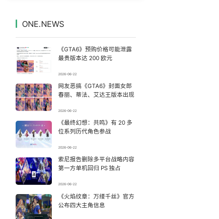
感觉全东北都在等7号
7
7329458°
ONE.NEWS
台风白海豚登陆地点更新
8
7238696°
《GTA6》预购价格可能泄露
宇树科技 打新
9
7143973°
最贵版本达 200 欧元
2026-06-22
中方回应是否在太平洋海底开采稀土
10
7044589°
网友恶搞《GTA6》封面女郎
春丽、蒂法、艾达王版本出现
宇树科技发行价格150.80元/股
11
6944930°
2026-06-22
《最终幻想：共鸣》有 20 多
深圳地面沉降致车辆损坏系谣言
12
6852948°
位系列历代角色参战
63岁关之琳否认与27岁模特恋情
13
2026-06-22
6753101°
索尼报告删除多平台战略内容
第一方单机回归 PS 独占
逃生男子亲述被卖诈骗园区遭遇
14
6666792°
2026-06-22
“中式天庭”AI视频海外爆火
《火焰纹章：万缕千丝》官方
15
6571139°
公布四大主角信息