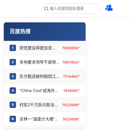
百度热搜
把党建设得更加坚强有力
1
7903956°
多地要求领导干部带头休假
2
7807852°
东方甄选被判赔偿江小白30万元
3
7714492°
“China Cool”成海外热词
4
7618081°
村民2千万拆迁款法院执行后仍拿不到
5
7522699°
吉林一“温度计大楼”读数爆表
6
7423606°