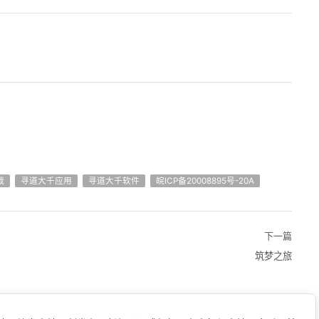
载
寻道大千应用
寻道大千软件
皖ICP备20008895号-20A
下一篇
筑梦之旅