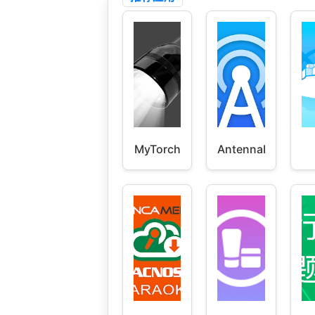
MyTorch
AntennaPod