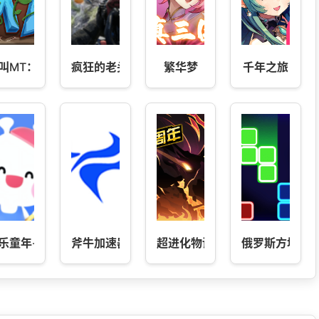
叫MT：归来
疯狂的老头
繁华梦
千年之旅
乐童年-原乐胖胖美术
斧牛加速器
超进化物语
俄罗斯方块消