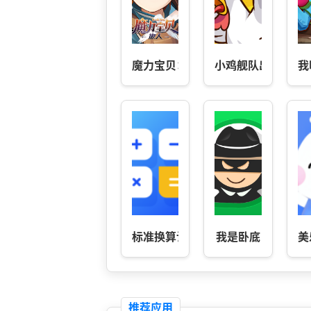
魔力宝贝：旅人
小鸡舰队出击
我
标准换算计算器-汇率计算
我是卧底
美
推荐应用