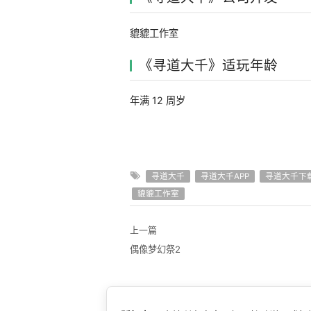
貔貔工作室
《寻道大千》适玩年龄
年满 12 周岁
寻道大千
寻道大千APP
寻道大千下
貔貔工作室
上一篇
偶像梦幻祭2