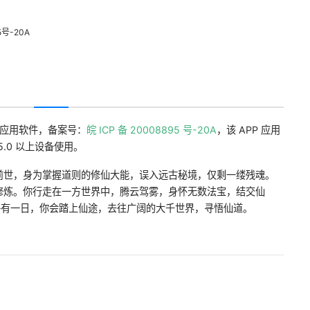
号-20A
P 应用软件，备案号：
皖 ICP 备 20008895 号-20A
，该 APP 应用
5.0 以上设备使用。
前世，身为掌握道则的修仙大能，误入远古秘境，仅剩一缕残魂。
修炼。你行走在一方世界中，腾云驾雾，身怀无数法宝，结交仙
终有一日，你会踏上仙途，去往广阔的大千世界，寻悟仙道。