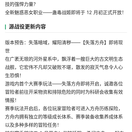
技的强悍力量？
全新魅惑恶女职业——蛊毒战姬即将于 12 月初正式开放！
源战役更新内容
版本预告：失落暗域，耀阳清秽——【失落方舟】即将现
世
在广袤无垠的河外星系中，飘浮着一艘巨大的古文明生态
战舰，它宏伟不凡却又破败不堪，散发的寂灭气息令人心
生恐惧！
游戏内首个大赛季玩法——失落方舟即将开启，诚邀各位
冒险者前往开采物资和排除危险的同时为科研会收集有效
情报！
赛季玩法开启后，各位玩家冒险者可进入方舟历练探险，
方舟内拥有独立的等级成长体系、赛季装备收集养成体系
以及多种多样的冒险任务！