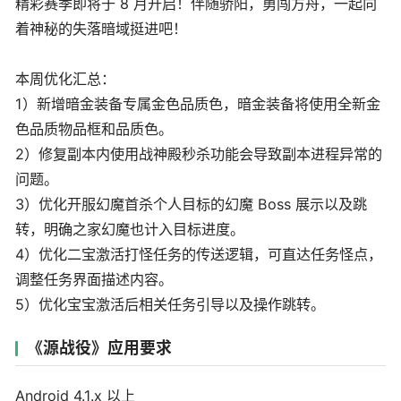
精彩赛季即将于 8 月开启！伴随骄阳，勇闯方舟，一起向
着神秘的失落暗域挺进吧！
本周优化汇总：
1）新增暗金装备专属金色品质色，暗金装备将使用全新金
色品质物品框和品质色。
2）修复副本内使用战神殿秒杀功能会导致副本进程异常的
问题。
3）优化开服幻魔首杀个人目标的幻魔 Boss 展示以及跳
转，明确之家幻魔也计入目标进度。
4）优化二宝激活打怪任务的传送逻辑，可直达任务怪点，
调整任务界面描述内容。
5）优化宝宝激活后相关任务引导以及操作跳转。
《源战役》应用要求
Android 4.1.x 以上