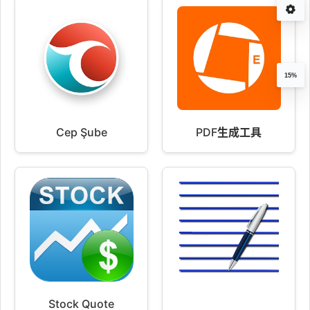
15%
Cep Şube
PDF生成工具
Stock Quote