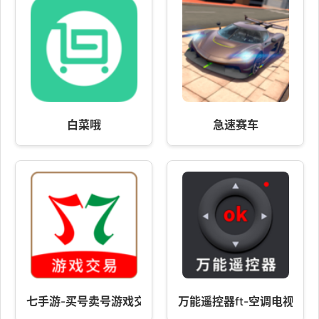
白菜哦
急速赛车
七手游-买号卖号游戏交易
万能遥控器ft-空调电视遥控