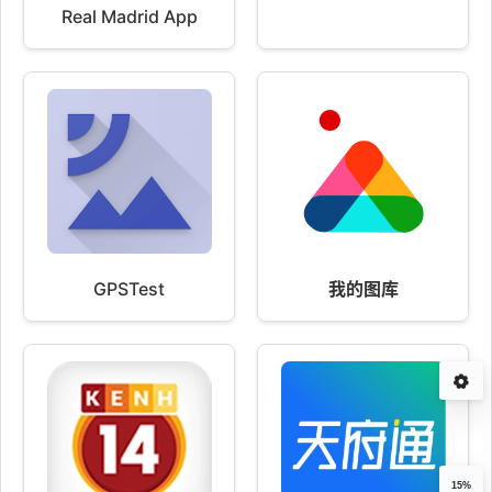
Real Madrid App
GPSTest
我的图库
15%