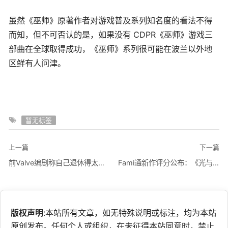
虽然《巫师》原著作者对游戏普及系列知名度的看法不得
而知，但不可否认的是，如果没有 CDPR《巫师》游戏三
部曲在全球取得成功，《巫师》系列很可能在波兰以外地
区鲜有人问津。
暂无标签
上一篇
下一篇
前Valve编剧称自己退休得太彻底 不会回归《半条命3》
Fami通新作评分公布：《光与影：33号远征队》36分进入白金殿堂
版权声明
:本站所有文章，如无特殊说明或标注，均为本站
原创发布。任何个人或组织，在未征得本站同意时，禁止