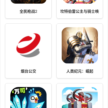
全民枪战2
坎特伯雷公主与骑士唤醒冠
烟台公交
人类纪元：崛起