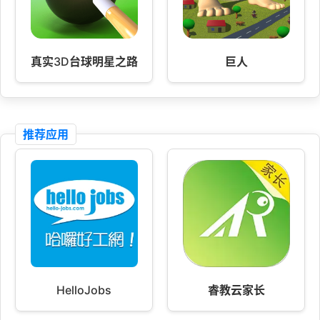
真实3D台球明星之路
巨人
推荐应用
HelloJobs
睿教云家长