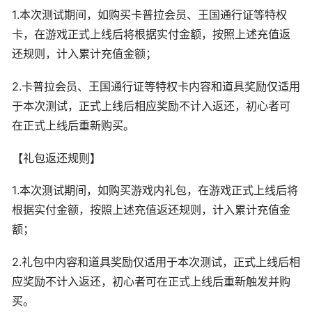
1.本次测试期间，如购买卡普拉会员、王国通行证等特权
卡，在游戏正式上线后将根据实付金额，按照上述充值返
还规则，计入累计充值金额；
2.卡普拉会员、王国通行证等特权卡内容和道具奖励仅适用
于本次测试，正式上线后相应奖励不计入返还，初心者可
在正式上线后重新购买。
【礼包返还规则】
1.本次测试期间，如购买游戏内礼包，在游戏正式上线后将
根据实付金额，按照上述充值返还规则，计入累计充值金
额；
2.礼包中内容和道具奖励仅适用于本次测试，正式上线后相
应奖励不计入返还，初心者可在正式上线后重新触发并购
买。