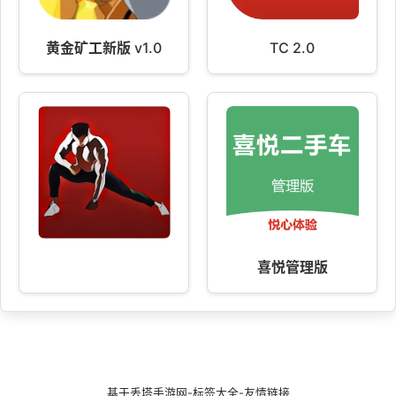
黄金矿工新版 v1.0
TC 2.0
喜悦管理版
基于
丢塔手游网
-
标签大全
-
友情链接