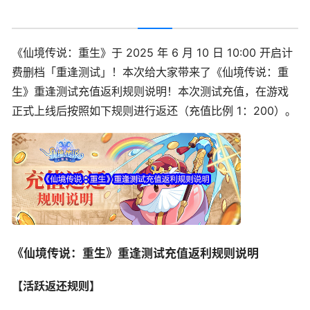
《仙境传说：重生》于 2025 年 6 月 10 日 10:00 开启计
费删档「重逢测试」！本次给大家带来了《仙境传说：重
生》重逢测试充值返利规则说明！本次测试充值，在游戏
正式上线后按照如下规则进行返还（充值比例 1：200）。
《仙境传说：重生》重逢测试充值返利规则说明
【活跃返还规则】