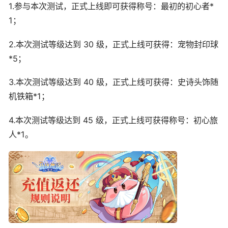
1.参与本次测试，正式上线即可获得称号：最初的初心者*
1；
2.本次测试等级达到 30 级，正式上线可获得：宠物封印球
*5；
3.本次测试等级达到 40 级，正式上线可获得：史诗头饰随
机铁箱*1；
4.本次测试等级达到 45 级，正式上线可获得称号：初心旅
人*1。