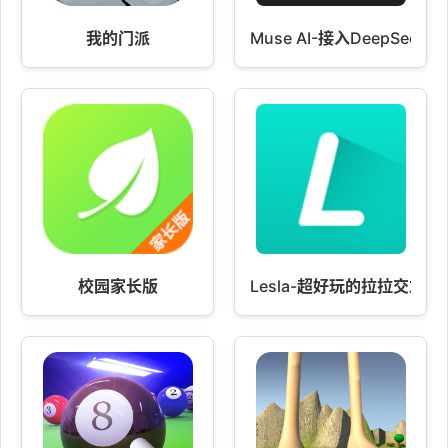
我的门派
Muse AI-接入DeepSeek
校园家长版
Lesla-超好玩的拉拉交友Ap