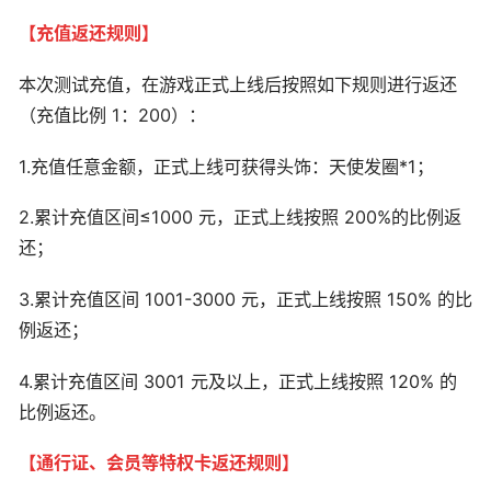
【充值返还规则】
本次测试充值，在游戏正式上线后按照如下规则进行返还
（充值比例 1：200）：
1.充值任意金额，正式上线可获得头饰：天使发圈*1；
2.累计充值区间≤1000 元，正式上线按照 200%的比例返
还；
3.累计充值区间 1001-3000 元，正式上线按照 150% 的比
例返还；
4.累计充值区间 3001 元及以上，正式上线按照 120% 的
比例返还。
【通行证、会员等特权卡返还规则】