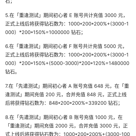
石；
5.在「重逢测试」期间初心者 E 账号共计充值 3000 元，
正式上线后将获得钻石数为：1000*200*200%+(3000-1
000）*200*150%=1000000 钻石；
6.在「重逢测试」期间初心者 F 账号共计充值 5000 元，
正式上线后将获得钻石数为：1000*200*200%+(3000-1
000）*200*150%+(5000-3000)*200*120%=1480000
钻石。
7.在「先遣测试」期间初心者 A 账号充值 648 元，在「重
逢测试」期间充值 200 元，合并充值 848 元，正式上线
后将获得钻石数为：848*200*200%=339200 钻石；
8.在「先遣测试」期间初心者 B 账号充值 1000 元，在
「重逢测试」期间充值 2000 元，合并充值 3000 元，正
式上线后将获得钻石数为：1000*200*200%+(3000-100