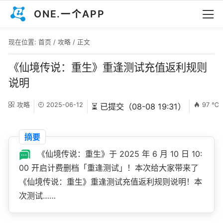
ONE.一个APP
现在位置:
首页
/
攻略
/ 正文
《仙境传说：重生》重逢测试充值返利规则
说明
攻略
2025-06-12
97 ℃
⏳ 已提交（08-08 19:31）
摘要
《仙境传说：重生》于 2025 年 6 月 10 日 10:
00 开启计费删档「重逢测试」！本次给大家带来了
《仙境传说：重生》重逢测试充值返利规则说明！本
次测试……