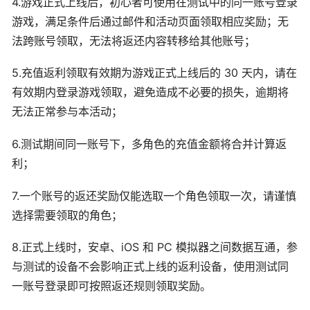
4.游戏正式上线后，初心者可使用在测试中的同一账号登录
游戏，满足条件后通过邮件和活动页面领取相应奖励；无
法跨账号领取，无法将返还内容转移给其他账号；
5.充值返利领取有效期为游戏正式上线后的 30 天内，请在
有效期内登录游戏领取，避免造成不必要的损失，逾期将
无法正常参与本活动；
6.测试期间同一账号下，多角色的充值金额将合并计算返
利；
7.一个账号的返还奖励仅能选取一个角色领取一次，请谨慎
选择需要领取的角色；
8.正式上线时，安卓、iOS 和 PC 模拟器之间数据互通，参
与测试的设备不会影响正式上线的返利设备，使用测试同
一账号登录即可按照返还规则领取奖励。