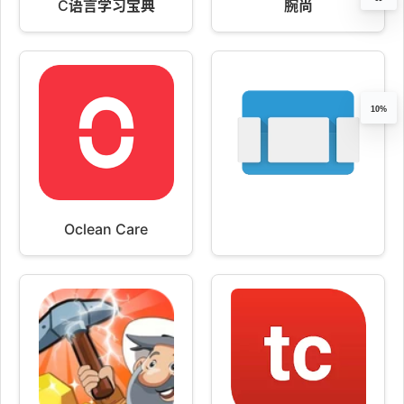
C语言学习宝典
腕尚
10%
Oclean Care