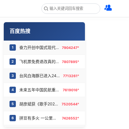
百度热搜
奋力开创中国式现代化建设新局面
1
7904247°
飞机票免费退改真的来了
2
7807895°
台风白海豚已进入24小时警戒线
3
7713261°
未来五年中国民航重磅规划出炉
4
7619016°
胡彦斌获《歌手2026》歌王
5
7520544°
拼豆有多火 一公里内能有40家店
6
7426552°