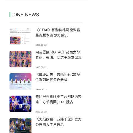
河南濮阳一女子趁店内无人拿走手机
7
7329899°
ONE.NEWS
《去你的岛》 观众哭崩
8
7236329°
《GTA6》预购价格可能泄露
吴碧霞 降维打击
9
7143383°
最贵版本达 200 欧元
2026-06-22
百花奖开幕式 刘浩存独舞
10
7039237°
网友恶搞《GTA6》封面女郎
春丽、蒂法、艾达王版本出现
中国要用5万亿织一张网
11
6952500°
2026-06-22
《最终幻想：共鸣》有 20 多
“新疆阿勒泰八月能滑雪”不实
12
6853465°
位系列历代角色参战
北京多站点小时雨量下到全国第一
13
2026-06-22
6760028°
索尼报告删除多平台战略内容
第一方单机回归 PS 独占
全球首个长时储能一体化产业园量产
14
6661703°
2026-06-22
美股存储板块集体大跌
《火焰纹章：万缕千丝》官方
15
6571988°
公布四大主角信息