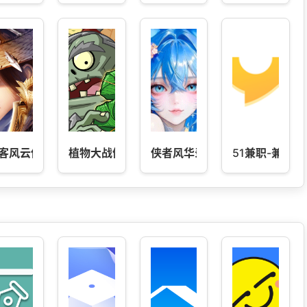
客风云传online
植物大战僵尸2
侠者风华录
51兼职-兼职