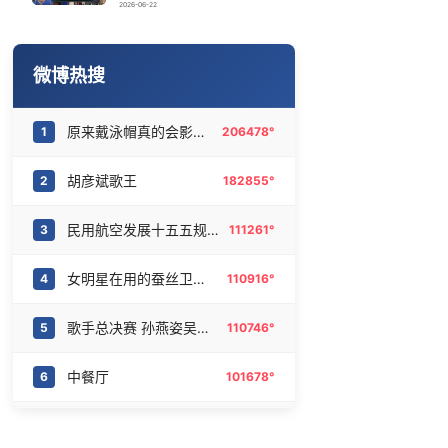
U17国足点球大战淘汰河床晋级决赛
16
6465135°
2026-06-22
被深圳街头大爷吹奏谋生戳中了
17
6370899°
微博热搜
欧阳娜娜窦靖童好搭
18
6283712°
原来戴泳帽真的会影响颜值
1
206478°
商家称1小时被20条差评后门店倒闭
19
6177975°
胡彦斌歌王
2
182855°
梁文锋 只想用座机
20
6080669°
民用航空发展十五五规划
3
111261°
女明星在用的蚕丝卫生巾
4
110916°
歌手总决赛 孙燕姿吴青峰太伟大了
5
110746°
中餐厅
6
101678°
Bin哥我们错了
7
89603°