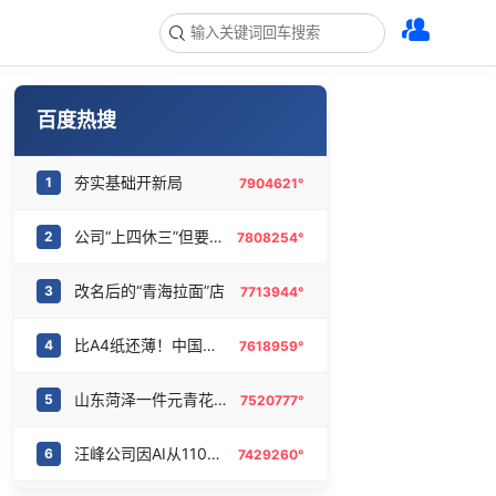
百度热搜
夯实基础开新局
1
7904621°
公司“上四休三”但要降薪1000元
2
7808254°
改名后的“青海拉面”店
3
7713944°
比A4纸还薄！中国高端钢材密集突破
4
7618959°
山东菏泽一件元青花杯失踪
5
7520777°
汪峰公司因AI从1100人减到400人
6
7429260°