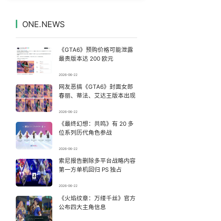
东航新规：提前14天可免费退改签
7
7332240°
ONE.NEWS
实拍四川宜宾地震：网友称睡觉被摇醒
8
7235458°
《GTA6》预购价格可能泄露
为何年轻人不愿学医了
9
7139475°
最贵版本达 200 欧元
2026-06-22
泰国校园枪击案死亡人数升至7人
10
7046552°
网友恶搞《GTA6》封面女郎
春丽、蒂法、艾达王版本出现
商家称1小时被20条差评后门店倒闭
11
6949810°
2026-06-22
《最终幻想：共鸣》有 20 多
提醒：汛期受污染食品不能食用
12
6854441°
位系列历代角色参战
佛山通报笔试前13被淘汰后5名进体检
13
2026-06-22
6761284°
索尼报告删除多平台战略内容
第一方单机回归 PS 独占
刘若雪方辟谣与周杰伦私生子传闻
14
6656824°
2026-06-22
A股收盘：三大指数均涨超1%
《火焰纹章：万缕千丝》官方
15
6567382°
公布四大主角信息