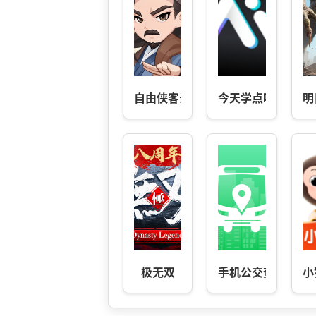
自由侠客录
今天学点啥
明
极无双
手机公交查询
小