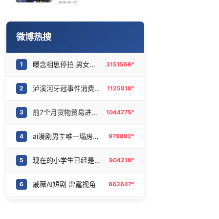
今日立秋
16
6476429°
2026-06-22
张春香退休后被查
17
6370803°
微博热搜
9岁120斤啦啦队女孩跳舞火出圈
18
6272833°
曝念相思停拍 男女主不和
1
3151556°
27岁女子成组织卖淫集团主犯被通缉
19
6179481°
泸溪河牙冠事件消费者已致歉
2
1125818°
“立秋的第一杯奶茶”又爆单了
20
6079601°
前7个月货物贸易进出口超30万亿元
3
1044775°
ai漫剧男主唯一塌房方式被找到了
4
979892°
现在的小学生已经是庞然大物了
5
904218°
戚薇AI短剧 雷霆视角
6
862647°
沙漠花棒有我一株
7
556066°