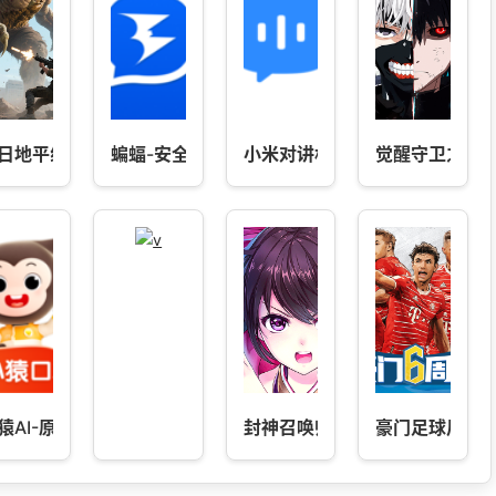
日地平线
蝙蝠-安全聊天
小米对讲机
觉醒守卫之战
猿AI-原小猿口算检查作业神器
封神召唤师
豪门足球风云