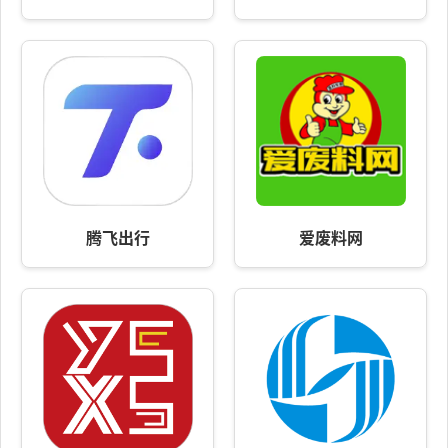
腾飞出行
爱废料网