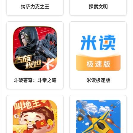
纳萨力克之王
探索文明
斗破苍穹：斗帝之路
米读极速版