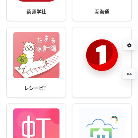
药师学社
互海通
16%
レシーピ！