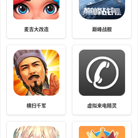
麦吉大改造
巅峰战舰
横扫千军
虚拟来电精灵