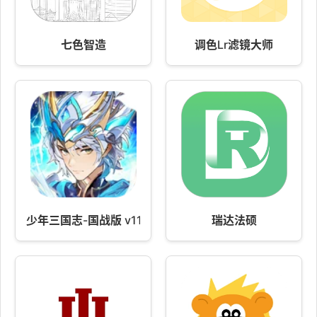
七色智造
调色Lr滤镜大师
少年三国志-国战版 v11.3.60
瑞达法硕