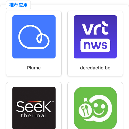
推荐应用
Plume
deredactie.be