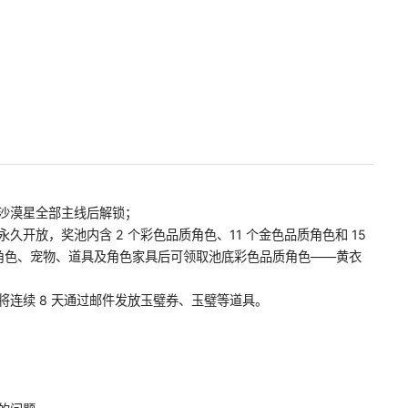
沙漠星全部主线后解锁；
开放，奖池内含 2 个彩色品质角色、11 个金色品质角色和 15
角色、宠物、道具及角色家具后可领取池底彩色品质角色——黄衣
连续 8 天通过邮件发放玉璧券、玉璧等道具。