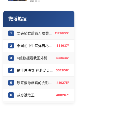
美股收盘：标普500指数再创新高
16
6469383°
2026-06-22
梁文锋 只想用座机
17
6374151°
微博热搜
欧阳娜娜窦靖童好搭
18
6278967°
丈夫坠亡后百万赔偿款妻女仅得3万
1
1129833°
河南濮阳一女子趁店内无人拿走手机
19
6187242°
泰国初中生饮弹自尽前开了26枪
2
831637°
窦靖童说王菲窦唯都会为她看《歌手》
20
6093920°
6组数据看我国外贸延续良好增长态势
3
630436°
歌手总决赛 孙燕姿吴青峰太伟大了
4
532858°
原来戴泳帽真的会影响颜值
5
416275°
胡彦斌歌王
6
408267°
奔驰车主挥杆竞逐高球世界赛席位
7
382123°