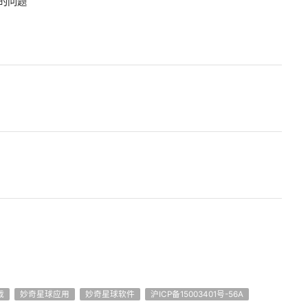
的问题
载
妙奇星球应用
妙奇星球软件
沪ICP备15003401号-56A