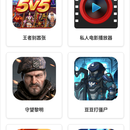
王者别嚣张
私人电影播放器
守望黎明
豆豆打僵尸