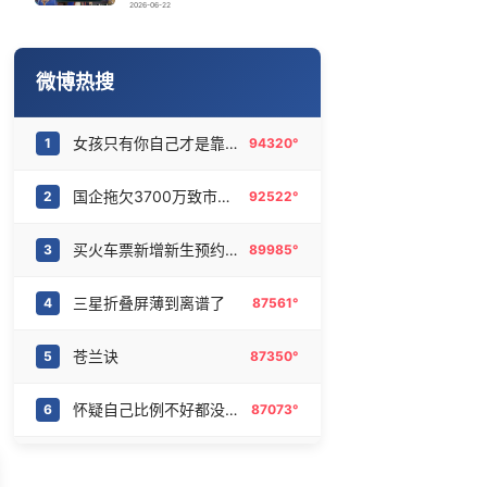
萧敬腾谈丁克
16
6474490°
2026-06-22
宇树科技 打新
17
6376773°
微博热搜
陈熠被张本美和连扳三局逆转
18
6276579°
女孩只有你自己才是靠山
1
94320°
白海豚会不会北上京津冀带来强风雨
19
6178338°
国企拖欠3700万致市政工程停工
2
92522°
“中式天庭”AI视频海外爆火
20
6080099°
买火车票新增新生预约功能
3
89985°
三星折叠屏薄到离谱了
4
87561°
苍兰诀
5
87350°
怀疑自己比例不好都没怀疑过镜子
6
87073°
人不能只有一个精神支柱
7
83950°