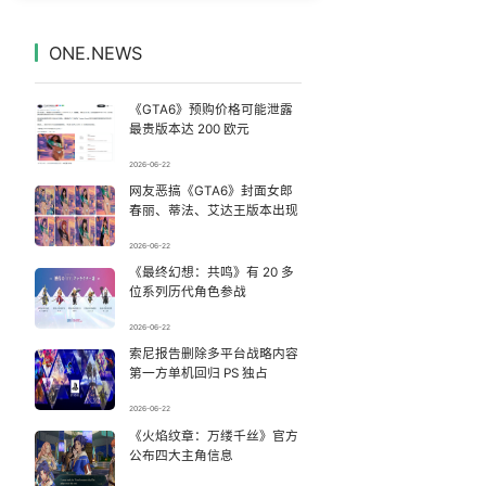
感觉全东北都在等7号
7
7327591°
ONE.NEWS
台风白海豚登陆地点更新
8
7236093°
《GTA6》预购价格可能泄露
宇树科技发行价格150.80元/股
9
7139670°
最贵版本达 200 欧元
2026-06-22
画像师林宇辉：画梅姨7年 想亲眼看看
10
7039303°
网友恶搞《GTA6》封面女郎
春丽、蒂法、艾达王版本出现
看守所辅警收受10万获刑1年
11
6943164°
2026-06-22
《最终幻想：共鸣》有 20 多
深圳地面沉降致车辆损坏系谣言
12
6849359°
位系列历代角色参战
逃生男子亲述被卖诈骗园区遭遇
13
2026-06-22
6758058°
索尼报告删除多平台战略内容
第一方单机回归 PS 独占
63岁关之琳否认与27岁模特恋情
14
6663346°
2026-06-22
中方回应是否在太平洋海底开采稀土
《火焰纹章：万缕千丝》官方
15
6567456°
公布四大主角信息