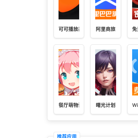
可可播放器-可可影视
阿里商旅
免
餐厅萌物语
曙光计划
W
推荐应用