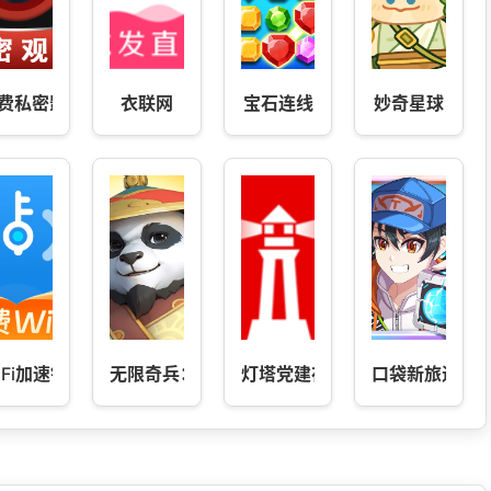
费私密影片播放器
衣联网
宝石连线
妙奇星球
iFi加速钥匙
无限奇兵：降临
灯塔党建在线
口袋新旅途