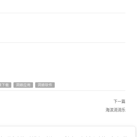
娘下载
洞娘应用
洞娘软件
下一篇
海滨消消乐