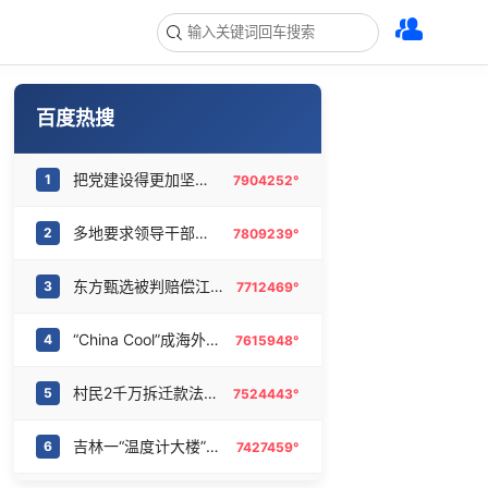
百度热搜
把党建设得更加坚强有力
1
7904252°
多地要求领导干部带头休假
2
7809239°
东方甄选被判赔偿江小白30万元
3
7712469°
“China Cool”成海外热词
4
7615948°
村民2千万拆迁款法院执行后仍拿不到
5
7524443°
吉林一“温度计大楼”读数爆表
6
7427459°