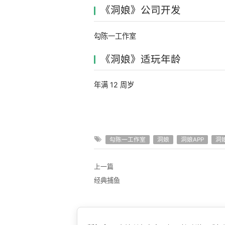
《洞娘》公司开发
勾陈一工作室
《洞娘》适玩年龄
年满 12 周岁
勾陈一工作室
洞娘
洞娘APP
洞
上一篇
经典捕鱼