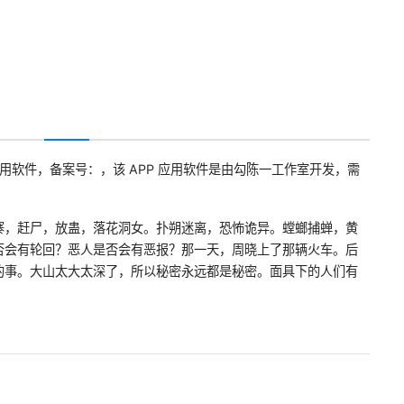
 应用软件，备案号：，该 APP 应用软件是由勾陈一工作室开发，需
寨，赶尸，放蛊，落花洞女。扑朔迷离，恐怖诡异。螳螂捕蝉，黄
否会有轮回？恶人是否会有恶报？那一天，周晓上了那辆火车。后
的事。大山太大太深了，所以秘密永远都是秘密。面具下的人们有