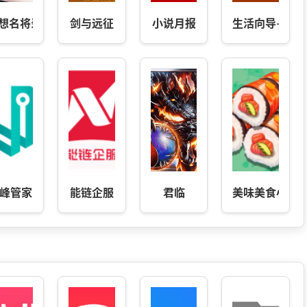
想名将录
剑与远征
小说月报
生活向导-向导
峰管家
能链企服
君临
美味美食小屋