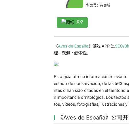
备案号：待更新
安卓
《
Aves de España
》游戏 APP 是
SEO/Bir
理，欢迎下载体验。
Esta guía ofrece información relevante 
estado de conservación, de las 563 esp
ntes o han sido citadas en el territorio
n importancia ornitológica. Los texto
tos, vídeos, fotografías, ilustraciones 
《Aves de España》公司