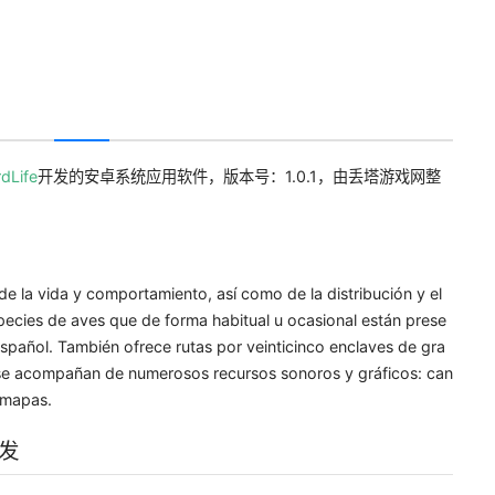
dLife
开发的安卓系统应用软件，版本号：1.0.1，由丢塔游戏网整
de la vida y comportamiento, así como de la distribución y el
ecies de aves que de forma habitual u ocasional están prese
 español. También ofrece rutas por veinticinco enclaves de gra
s se acompañan de numerosos recursos sonoros y gráficos: can
y mapas.
开发