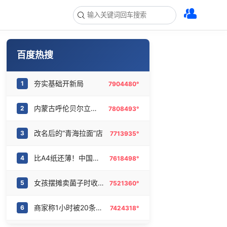
百度热搜
夯实基础开新局
1
7904480°
内蒙古呼伦贝尔立秋穿上羽绒服了
2
7808493°
改名后的“青海拉面”店
3
7713935°
比A4纸还薄！中国高端钢材密集突破
4
7618498°
女孩摆摊卖菌子时收到北大通知书
5
7521360°
商家称1小时被20条差评后门店倒闭
6
7424318°