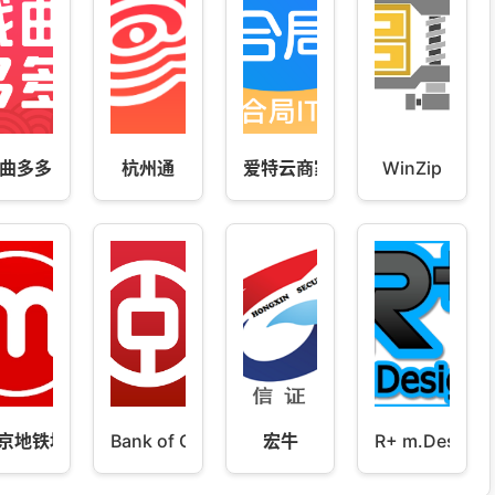
曲多多
杭州通
爱特云商家端
WinZip
京地铁地图
Bank of China
宏牛
R+ m.Design