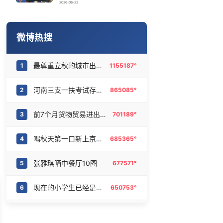
立秋的仪式感
16
6470088°
2026-06-22
汪峰公司因AI从1100人减到400人
17
6382622°
微博热搜
河南三支一扶笔试存在组织作弊犯罪
18
6278821°
最尊重立秋的城市出现了
1
1155187°
“立秋的第一杯奶茶”又爆单了
19
6191963°
河南三支一扶考试存在规模性组织作弊犯罪
2
865085°
录取通知书刚到就能买票
20
6080622°
前7个月货物贸易进出口超30万亿元
3
701189°
喝秋天第一口新上京东外卖
4
685365°
张雅琪晒中餐厅10图
5
677571°
现在的小学生已经是庞然大物了
6
650753°
不要空腹吃龙口粉丝
7
605626°