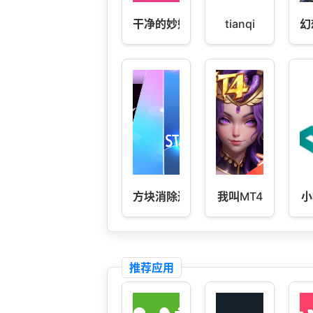
干净的妙妙
tianqi
幻
方块消除达人
我叫MT4
小
推荐应用