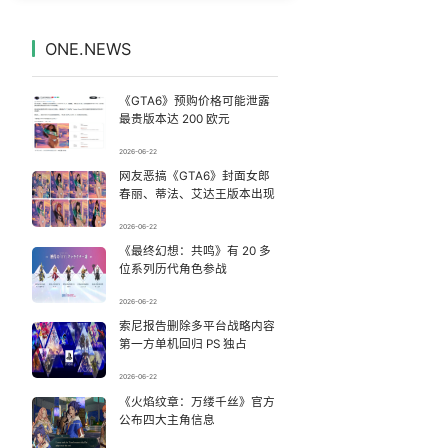
为何年轻人不愿学医了
7
7333345°
ONE.NEWS
河南撤回“领导带薪错峰休假”通知
8
7231438°
《GTA6》预购价格可能泄露
张春香退休后被查
9
7142983°
最贵版本达 200 欧元
2026-06-22
李云泽被罢免全国人大代表
10
7042485°
网友恶搞《GTA6》封面女郎
春丽、蒂法、艾达王版本出现
公司“上四休三”但要降薪1000元
11
6950963°
2026-06-22
《最终幻想：共鸣》有 20 多
提醒：汛期受污染食品不能食用
12
6849899°
位系列历代角色参战
佛山通报笔试前13被淘汰后5名进体检
13
2026-06-22
6763659°
索尼报告删除多平台战略内容
第一方单机回归 PS 独占
刘若雪方辟谣与周杰伦私生子传闻
14
6658873°
2026-06-22
9岁120斤啦啦队女孩跳舞火出圈
《火焰纹章：万缕千丝》官方
15
6573426°
公布四大主角信息