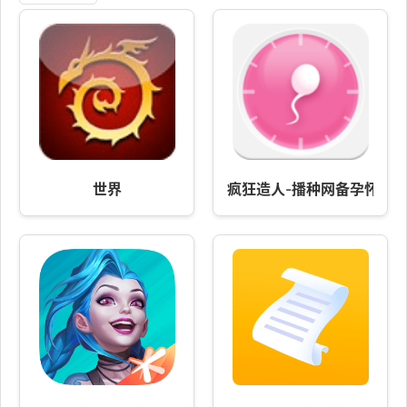
世界
疯狂造人-播种网备孕怀孕