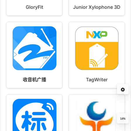
GloryFit
Junior Xylophone 3D
收音机广播
TagWriter
14%