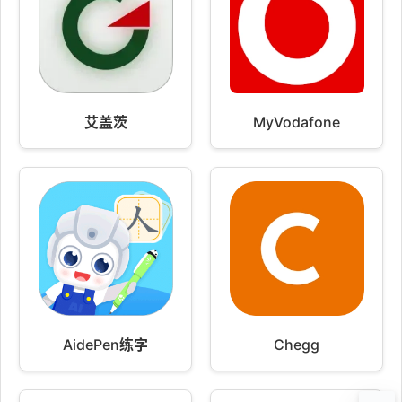
艾盖茨
MyVodafone
AidePen练字
Chegg