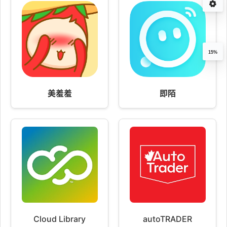
15%
美羞羞
即陌
Cloud Library
autoTRADER