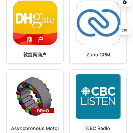
15%
敦煌网商户
Zoho CRM
Asynchronous Motors Tools Demo
CBC Radio