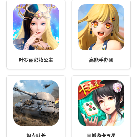
叶罗丽彩妆公主
高能手办团
坦克队长
同城游卡五星