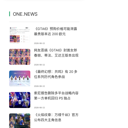
小学门口“一根棍”长椅怎么就火了
7
7331518°
ONE.NEWS
女子旅游错把丧葬品当纪念品买下
8
7237450°
《GTA6》预购价格可能泄露
一对俄罗斯双胞胎在上海地铁站跳芭蕾
9
7136126°
最贵版本达 200 欧元
2026-06-22
车主因邻车长期压线停车安装防护栏
10
7045317°
网友恶搞《GTA6》封面女郎
春丽、蒂法、艾达王版本出现
妻子举报高管丈夫涉嫌重婚案进展
11
6951228°
2026-06-22
《最终幻想：共鸣》有 20 多
新疆疏附县发生8.5级地震系谣言
12
6853067°
位系列历代角色参战
余承东：手机可能都要大规模涨价
13
2026-06-22
6755218°
索尼报告删除多平台战略内容
第一方单机回归 PS 独占
周杰伦晒打网球图 配文：照打
14
6661026°
2026-06-22
费大厨全国小炒肉大王仅凭视频评出
《火焰纹章：万缕千丝》官方
15
6559258°
公布四大主角信息