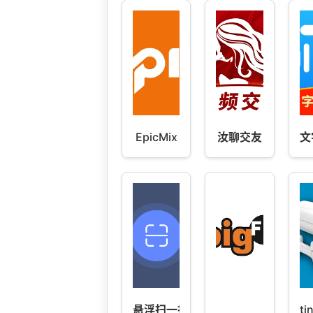
EpicMix
汝聊交友
文
悬浮扫一扫
ti