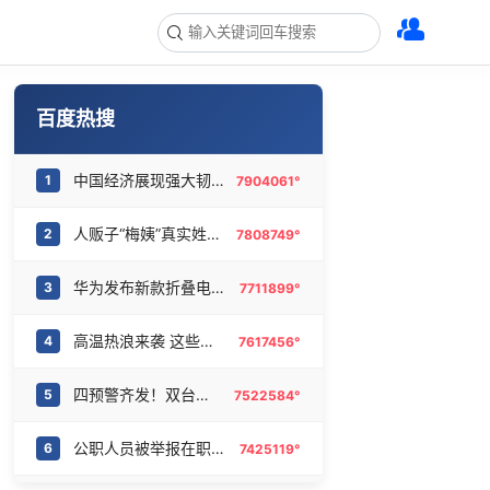
百度热搜
中国经济展现强大韧性和活力
1
7904061°
人贩子“梅姨”真实姓名曝光
2
7808749°
华为发布新款折叠电脑售价24999元起
3
7711899°
高温热浪来袭 这些地方需注意
4
7617456°
四预警齐发！双台风影响多个海域
5
7522584°
公职人员被举报在职校开餐厅超市
6
7425119°