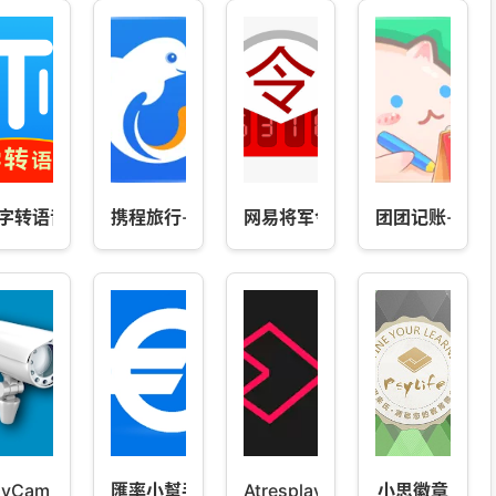
字转语音工具
携程旅行-订酒店机票火车票
网易将军令 4.9.12
团团记账-自动
nyCam FREE
匯率小幫手
Atresplayer
小思徽章