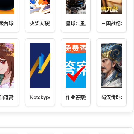
级台球大师
火柴人联盟2
星球：重启
三国战纪：风
仙道高清重制版
Netskyper-Netskyper网翼
作业答案搜
蜀汉传卧龙篇