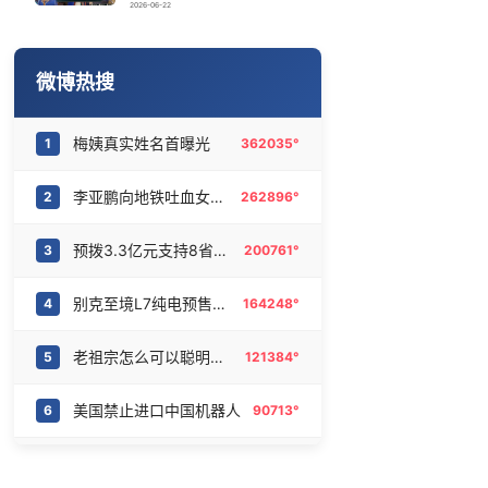
反制美国！中方公布5项措施
16
6474714°
2026-06-22
传销头目出狱办书院打孩子 当地通报
17
6369926°
微博热搜
王艺迪逆转伊藤美诚 狂轰11-1
18
6286177°
梅姨真实姓名首曝光
1
362035°
当地回应拆除机关大院围墙
19
6190644°
李亚鹏向地铁吐血女孩捐99999元
2
262896°
一枚俄导弹都没击落 泽连斯基发声
20
6093704°
预拨3.3亿元支持8省市抢险救灾
3
200761°
别克至境L7纯电预售16.99万起
4
164248°
老祖宗怎么可以聪明成这样
5
121384°
美国禁止进口中国机器人
6
90713°
好震撼的角度主体性一下就回来了
7
86882°