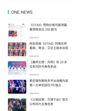
台风白海豚体型变大近似13个浙江面积
7
7331518°
ONE.NEWS
内娱第一人 戚薇开放形象AI授权
8
7238506°
《GTA6》预购价格可能泄露
女子开一天一夜空调后二氧化碳中毒
9
7135724°
最贵版本达 200 欧元
2026-06-22
公司“上四休三”但要降薪1000元
10
7041974°
网友恶搞《GTA6》封面女郎
春丽、蒂法、艾达王版本出现
泸溪河：桃酥吃出金属牙冠视频不实
11
6950155°
2026-06-22
《最终幻想：共鸣》有 20 多
“空调24小时开着更省电”不实
12
6848896°
位系列历代角色参战
玲花累到不停喝水 曾毅闲到玩猜拳
13
2026-06-22
6759392°
索尼报告删除多平台战略内容
第一方单机回归 PS 独占
47岁妈妈突然产女 26岁女儿：很震惊
14
6658835°
2026-06-22
日本网红自杀案在韩国引发很大冲击
《火焰纹章：万缕千丝》官方
15
6569136°
公布四大主角信息