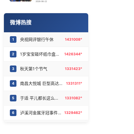
泰交通部副部长回应中国游客遭歧视
16
6465124°
2026-06-22
父亲劝读师范 女儿偏要考北大
17
6368818°
微博热搜
27岁女子成组织卖淫集团主犯被通缉
18
6284175°
央视网评银行午休
1
1431008°
为何年轻人不愿学医了
19
6190187°
1岁宝宝碰坏纸巾盒三亚酒店索赔924元
2
1426344°
夫妻花式晒证展示门当户对
20
6088484°
秋天第1个节气
3
1331423°
南昌大悦城 巨型高达空降
4
1331311°
于适 平儿都长这么大了
5
1331082°
泸溪河金属牙冠事件调查结果
6
1329462°
泸溪河牙冠事件消费者已致歉
7
1213671°