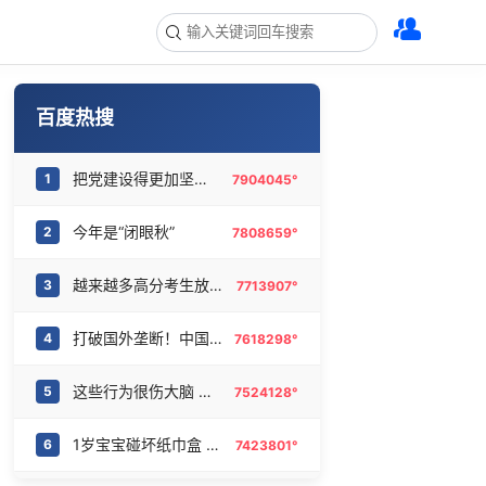
百度热搜
把党建设得更加坚强有力
1
7904045°
今年是“闭眼秋”
2
7808659°
越来越多高分考生放弃985选警校
3
7713907°
打破国外垄断！中国重磅科技集中上新
4
7618298°
这些行为很伤大脑 你却每天都在做
5
7524128°
1岁宝宝碰坏纸巾盒 宝妈被索赔924元
6
7423801°