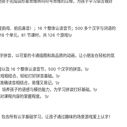
助孩子完成由形象思维转向符号思维的过程，为孩子学习语言做好
复韵母、前后鼻音）；16 个整体认读音节；500 多个汉字与词语的
个单元，81 节课时，共 126 个游戏\\r
汉字拼音，以可爱的卡通插图和高品质的动画，让小朋友在轻松的氛
以及 16 个整体认读音节，500 个汉字的拼音。\\r
戏相结合，轻松打好拼音基础。\\r
准确读音相结合，易懂又易记。\\r
习，培养孩子的语感与模仿能力，为学习拼读打好基础。\\r
课程内容的掌握程度。 \\r
，包含所有认字基础学习，让孩子通过趣味的场景游戏爱上认字！