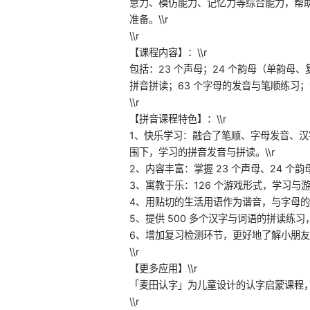
意力、模仿能力、记忆力等综合能力，帮
准备。\\r
\\r
【课程内容】：\\r
包括：23 个声母；24 个韵母（单韵母、
拼音拼读；63 个字母的发音与笔顺练习；18 
\\r
【拼音课程特色】：\\r
1、快乐学习：融合了笔顺、字母发音、
围下，学习的拼音发音与拼读。\\r
2、内容丰富：掌握 23 个声母、24 个韵母
3、寓教于乐：126 个游戏形式，学习与游
4、用贴切的生活用语作为谐音，与字母的
5、提供 500 多个汉字与词语的拼读练
6、增加复习检测环节，更好地了解小朋友对
\\r
【更多应用】\\r
「麦田认字」为儿童设计的认字启蒙课程
\\r