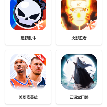
荒野乱斗
火影忍者
美职篮英雄
云深掌门路