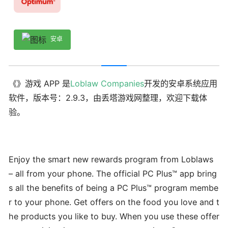
安卓
《》游戏 APP 是
Loblaw Companies
开发的安卓系统应用
软件，版本号：2.9.3，由丢塔游戏网整理，欢迎下载体
验。
Enjoy the smart new rewards program from Loblaws
– all from your phone. The official PC Plus™ app bring
s all the benefits of being a PC Plus™ program membe
r to your phone. Get offers on the food you love and t
he products you like to buy. When you use these offer