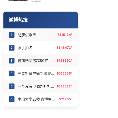
高校宣称第一志愿填报该校奖9000元
16
6465976°
2026-06-22
拼豆有多火 一公里内能有40家店
17
6370781°
微博热搜
台风白海豚
18
6282375°
胡彦斌歌王
1
7815124°
女儿为争财产堵门阻挠父亲出殡
19
6174844°
歌手排名
2
3548472°
胡彦斌韩磊 谁帮谁
20
6096059°
暑期档票房超80亿
3
1433692°
三星折叠屏薄到离谱了
4
1065536°
一个没有空调外挂机的城市
5
1033522°
中山大学23岁直博生确诊胃癌晚期
6
571965°
齐豫 躲歌王
7
570859°