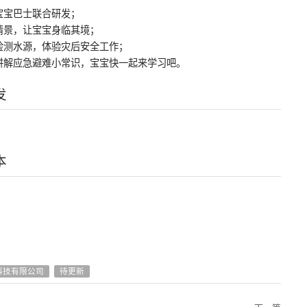
宝宝巴士联合研发；
情景，让宝宝身临其境；
检测水源，体验灾后安全工作；
讲解应急避难小常识，宝宝快一起来学习吧。
发
本
科技有限公司
待更新