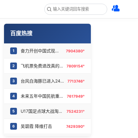
百度热搜
奋力开创中国式现代化建设新局面
1
7904380°
飞机票免费退改真的来了
2
7809154°
台风白海豚已进入24小时警戒线
3
7713746°
未来五年中国民航重磅规划出炉
4
7617949°
U17国足点球大战淘汰河床晋级决赛
5
7524231°
吴碧霞 降维打击
6
7429390°