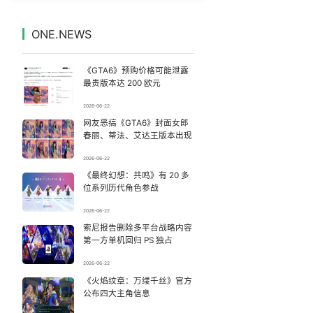
“今天得有40℃了吧 为啥还不预警”
7
7333622°
ONE.NEWS
美股存储板块集体大跌
8
7237541°
《GTA6》预购价格可能泄露
商家称1小时被20条差评后门店倒闭
9
7142751°
最贵版本达 200 欧元
2026-06-22
齐豫毛阿敏 如听仙乐耳暂明
10
7045843°
网友恶搞《GTA6》封面女郎
春丽、蒂法、艾达王版本出现
梁文锋 只想用座机
11
6950293°
2026-06-22
《最终幻想：共鸣》有 20 多
“新疆阿勒泰八月能滑雪”不实
12
6856445°
位系列历代角色参战
福建泉州市委书记张毅恭被查
13
2026-06-22
6756210°
索尼报告删除多平台战略内容
第一方单机回归 PS 独占
番茄炒蛋到底要不要勾芡
14
6656049°
2026-06-22
《去你的岛》 观众哭崩
《火焰纹章：万缕千丝》官方
15
6559013°
公布四大主角信息