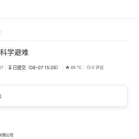
文
智科学避难
17
⏳ 已提交（08-07 15:26）
66 ℃
0 评论
法
有限公司