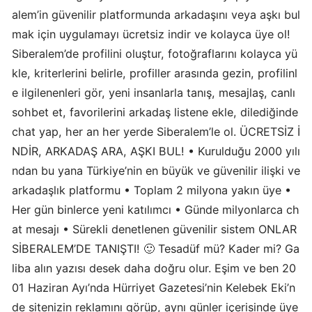
alem’in güvenilir platformunda arkadaşını veya aşkı bul
mak için uygulamayı ücretsiz indir ve kolayca üye ol!
Siberalem’de profilini oluştur, fotoğraflarını kolayca yü
kle, kriterlerini belirle, profiller arasında gezin, profilinl
e ilgilenenleri gör, yeni insanlarla tanış, mesajlaş, canlı
sohbet et, favorilerini arkadaş listene ekle, dilediğinde
chat yap, her an her yerde Siberalem’le ol. ÜCRETSİZ İ
NDİR, ARKADAŞ ARA, AŞKI BUL! • Kurulduğu 2000 yılı
ndan bu yana Türkiye’nin en büyük ve güvenilir ilişki ve
arkadaşlık platformu • Toplam 2 milyona yakın üye •
Her gün binlerce yeni katılımcı • Günde milyonlarca ch
at mesajı • Sürekli denetlenen güvenilir sistem ONLAR
SİBERALEM’DE TANIŞTI! 🙂 Tesadüf mü? Kader mi? Ga
liba alın yazısı desek daha doğru olur. Eşim ve ben 20
01 Haziran Ayı’nda Hürriyet Gazetesi’nin Kelebek Eki’n
de sitenizin reklamını görüp, aynı günler içerisinde üye