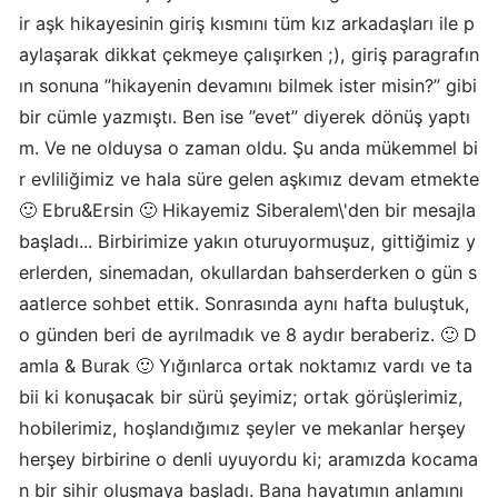
ir aşk hikayesinin giriş kısmını tüm kız arkadaşları ile p
aylaşarak dikkat çekmeye çalışırken ;), giriş paragrafın
ın sonuna ”hikayenin devamını bilmek ister misin?” gibi
bir cümle yazmıştı. Ben ise ”evet” diyerek dönüş yaptı
m. Ve ne olduysa o zaman oldu. Şu anda mükemmel bi
r evliliğimiz ve hala süre gelen aşkımız devam etmekte
🙂 Ebru&Ersin 🙂 Hikayemiz Siberalem\'den bir mesajla
başladı... Birbirimize yakın oturuyormuşuz, gittiğimiz y
erlerden, sinemadan, okullardan bahserderken o gün s
aatlerce sohbet ettik. Sonrasında aynı hafta buluştuk,
o günden beri de ayrılmadık ve 8 aydır beraberiz. 🙂 D
amla & Burak 🙂 Yığınlarca ortak noktamız vardı ve ta
bii ki konuşacak bir sürü şeyimiz; ortak görüşlerimiz,
hobilerimiz, hoşlandığımız şeyler ve mekanlar herşey
herşey birbirine o denli uyuyordu ki; aramızda kocama
n bir sihir oluşmaya başladı. Bana hayatımın anlamını