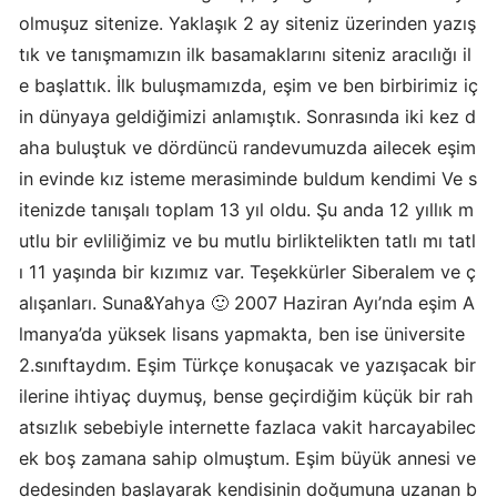
olmuşuz sitenize. Yaklaşık 2 ay siteniz üzerinden yazış
tık ve tanışmamızın ilk basamaklarını siteniz aracılığı il
e başlattık. İlk buluşmamızda, eşim ve ben birbirimiz iç
in dünyaya geldiğimizi anlamıştık. Sonrasında iki kez d
aha buluştuk ve dördüncü randevumuzda ailecek eşim
in evinde kız isteme merasiminde buldum kendimi Ve s
itenizde tanışalı toplam 13 yıl oldu. Şu anda 12 yıllık m
utlu bir evliliğimiz ve bu mutlu birliktelikten tatlı mı tatl
ı 11 yaşında bir kızımız var. Teşekkürler Siberalem ve ç
alışanları. Suna&Yahya 🙂 2007 Haziran Ayı’nda eşim A
lmanya’da yüksek lisans yapmakta, ben ise üniversite
2.sınıftaydım. Eşim Türkçe konuşacak ve yazışacak bir
ilerine ihtiyaç duymuş, bense geçirdiğim küçük bir rah
atsızlık sebebiyle internette fazlaca vakit harcayabilec
ek boş zamana sahip olmuştum. Eşim büyük annesi ve
dedesinden başlayarak kendisinin doğumuna uzanan b