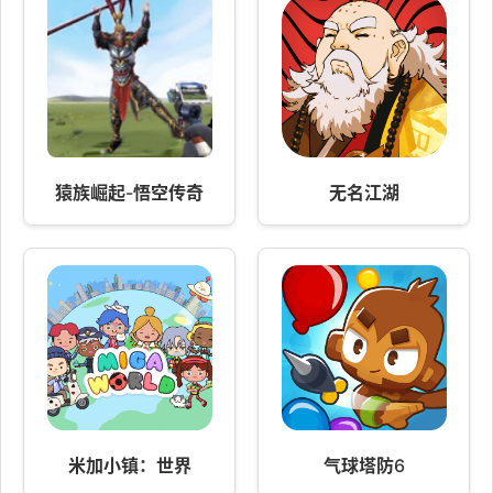
猿族崛起-悟空传奇
无名江湖
米加小镇：世界
气球塔防6