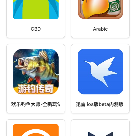
CBD
Arabic
欢乐钓鱼大师-全新玩法游钓传奇 v1.0.0.175906
迅雷 ios版beta内测版 1.87.