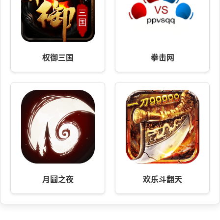
权御三国
拳击网
月圆之夜
欢乐斗翻天