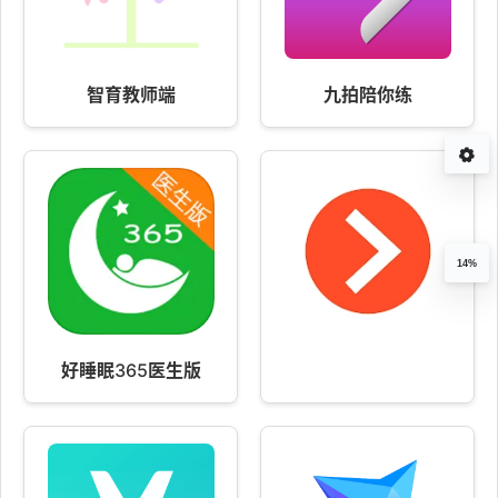
智育教师端
九拍陪你练
14%
好睡眠365医生版