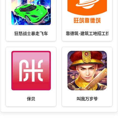
狂怒战士暴走飞车
靠德筑-建筑工地招工找活
侎贝
叫我万岁爷