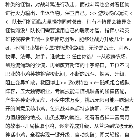
种类的怪物，对战斗鸡进行攻击，而战斗鸡也会对着怪物
进行火力输出，击退怪物，保卫自己。>> 游戏核心玩法 <
<--队长们将面临大量怪物同时袭击，稍有不慎便会被异变
怪物淹没！队长们需要运用自己的聪明才智，指挥小鸡英
雄将侵袭者击溃--收集神奇羽毛，能够让战力升级几个 lev
el，不同职业都有专属技能进化路线，无论是战士、刺客、
牧师、法师、射手，谁做主 C 任由你选！--从寂静农场，
到热流涌动的沙漠，再到废弃街道的十字路口，五位不同
职业的小鸡英雄将穿梭此间，不断的战斗、探索、升级，
阻止变异扩散，救回博士>> 游戏特色 <<--随机组合舰队
阵容，五大独特职业，专属技能与随机装备的碰撞搭配，
产生各种奇妙反应，不变中求万变，挑战无限可能--脑洞大
开的创意呆萌小鸡，每只战斗鸡都特点鲜明，不仅拥有武
力值超强的绝技、出类拔萃的属性，还有着各样丰富离奇
的故事--开局抽取小鸡，逐步养成升级，从普通到究极无敌
神话小鸡，全程实现一键升级，自动突破；闯关轻松，自