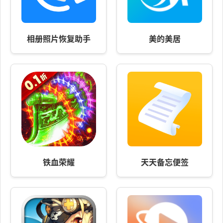
相册照片恢复助手
美的美居
铁血荣耀
天天备忘便签