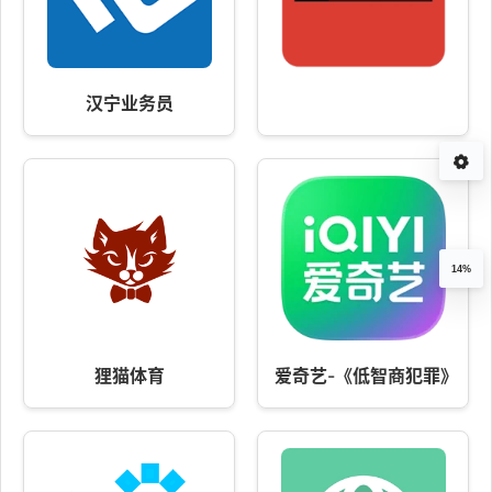
汉宁业务员
14%
狸猫体育
爱奇艺-《低智商犯罪》荒