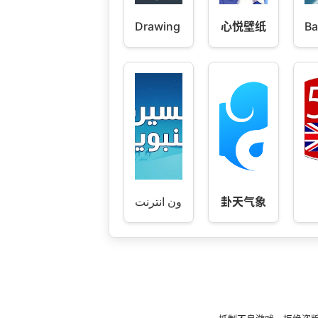
Drawing Cartoons 2
心悦壁纸
Ba
السيرة النبوية بدون انترنت
卦天气象