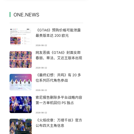
台风白海豚最新路径研判来了
7
7331656°
ONE.NEWS
今日立秋 养生千万避开六大误区
8
7233944°
《GTA6》预购价格可能泄露
这些行为很伤大脑 你却每天都在做
9
7141564°
最贵版本达 200 欧元
2026-06-22
粉笔教育发布“自曝式”公开信
10
7044387°
网友恶搞《GTA6》封面女郎
春丽、蒂法、艾达王版本出现
玲花累到不停喝水 曾毅闲到玩猜拳
11
6945282°
2026-06-22
《最终幻想：共鸣》有 20 多
深圳地面沉降致车辆损坏系谣言
12
6855753°
位系列历代角色参战
泰国机场：旅客不在场也可开箱查行李
13
2026-06-22
6758333°
索尼报告删除多平台战略内容
第一方单机回归 PS 独占
47岁妈妈突然产女 26岁女儿：很震惊
14
6662167°
2026-06-22
世界杯不能卖 国际足联终于明白了
《火焰纹章：万缕千丝》官方
15
6565938°
公布四大主角信息