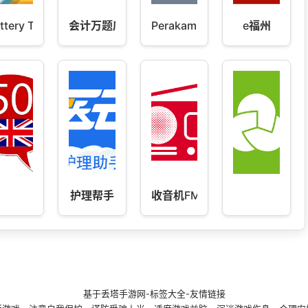
ttery Tools & Widget
会计万题库
Perakam Panggilan
e福州
护理帮手
收音机FM电台
基于
丢塔手游网
-
标签大全
-
友情链接