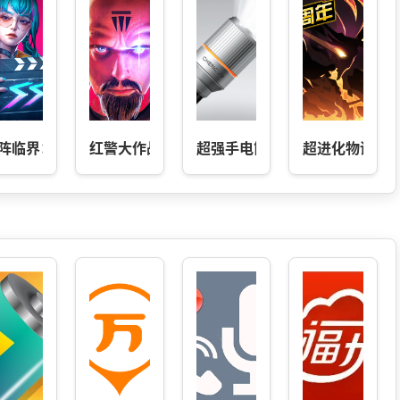
圣地
阵临界：失控边缘
红警大作战
超强手电筒
超进化物语