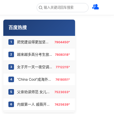
百度热搜
把党建设得更加坚强有力
1
7904450°
越来越多高分考生放弃985选警校
2
7808318°
女子开一天一夜空调后二氧化碳中毒
3
7712215°
“China Cool”成海外热词
4
7618051°
父亲劝读师范 女儿偏要考北大
5
7523033°
内娱第一人 戚薇开放形象AI授权
6
7425639°