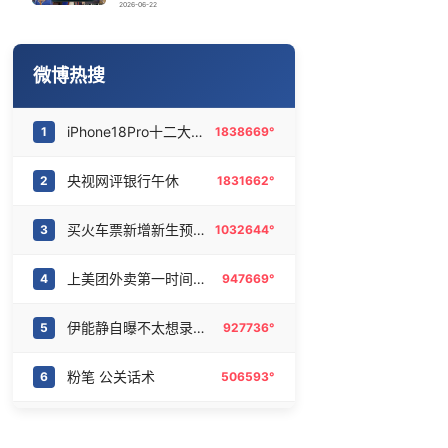
美火箭残骸撞击月球 对比图公布
16
6472577°
2026-06-22
华东要吹“白海豚牌空调外机”了
17
6374992°
微博热搜
AI终结印度三十年“外包神话”
18
6274910°
iPhone18Pro十二大升级
1
1838669°
梁文锋投了宇树
19
6180521°
央视网评银行午休
2
1831662°
多地要求领导干部带头休假
20
6091879°
买火车票新增新生预约功能
3
1032644°
上美团外卖第一时间喝到秋奶
4
947669°
伊能静自曝不太想录妻旅
5
927736°
粉笔 公关话术
6
506593°
立秋
7
505219°