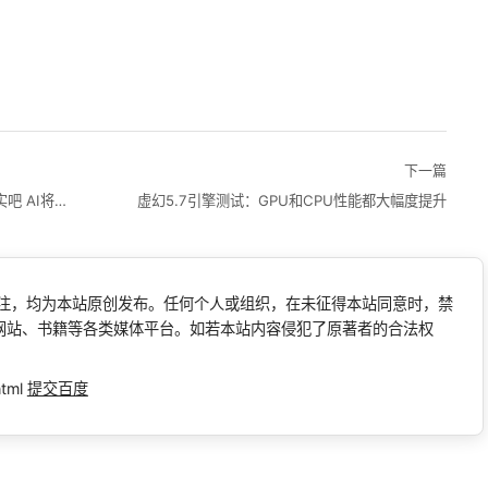
下一篇
《天国：拯救2》开发商力挺拉瑞安：面对现实吧 AI将长期存在
虚幻5.7引擎测试：GPU和CPU性能都大幅度提升
标注，均为本站原创发布。任何个人或组织，在未征得本站同意时，禁
网站、书籍等各类媒体平台。如若本站内容侵犯了原著者的合法权
html
提交百度