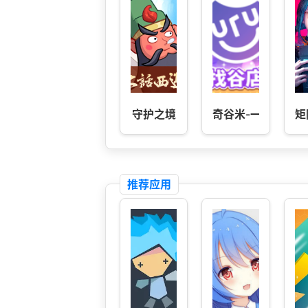
守护之境
奇谷米-一站式吃谷
矩
推荐应用