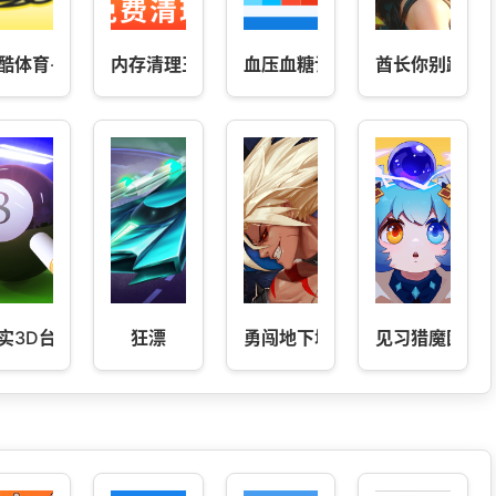
酷体育-比分数据预测
内存清理王
血压血糖记
酋长你别跑
题库中级会计
实3D台球明星之路
狂漂
勇闯地下城
见习猎魔团