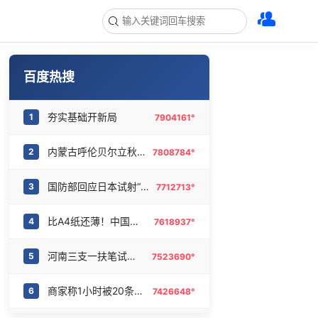
百度热搜
夯实基础开新局
1
7904161°
内蒙古呼伦贝尔立秋穿上羽绒服了
2
7808784°
国防部回应日本试射“战斧”导弹
3
7712713°
比A4纸还薄！中国高端钢材密集突破
4
7618937°
河南三支一扶笔试存在组织作弊犯罪
5
7523690°
商家称1小时被20条差评后门店倒闭
6
7426648°