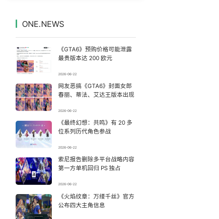
河南撤回“领导带薪错峰休假”通知
7
7331322°
ONE.NEWS
我在夏夜麦霸活动只唱了88分？
8
7236420°
《GTA6》预购价格可能泄露
向鹏0-3不敌张本智和
9
7135534°
最贵版本达 200 欧元
2026-06-22
为何年轻人不愿学医了
10
7042788°
网友恶搞《GTA6》封面女郎
春丽、蒂法、艾达王版本出现
河南三支一扶笔试成绩作废 将重考
11
6943563°
2026-06-22
《最终幻想：共鸣》有 20 多
提醒：汛期受污染食品不能食用
12
6853165°
位系列历代角色参战
公司“上四休三”但要降薪1000元
13
2026-06-22
6758408°
索尼报告删除多平台战略内容
第一方单机回归 PS 独占
刘若雪方辟谣与周杰伦私生子传闻
14
6664306°
2026-06-22
佛山通报笔试前13被淘汰后5名进体检
《火焰纹章：万缕千丝》官方
15
6571314°
公布四大主角信息