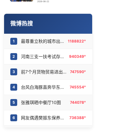
立秋的仪式感
16
6474714°
2026-06-22
“立秋的第一杯奶茶”又爆单了
17
6380323°
微博热搜
“今天得有40℃了吧 为啥还不预警”
18
6277021°
最尊重立秋的城市出现了
1
1188822°
张春香退休后被查
19
6177221°
河南三支一扶考试存规模性组织作弊
2
940349°
录取通知书刚到就能买票
20
6089370°
前7个月货物贸易进出口超30万亿元
3
747590°
台风白海豚直奔华东来了
4
745554°
张雅琪晒中餐厅10图
5
744078°
网友偶遇樊振东保养汽车
6
736388°
虞书欣工作室晒小兰花未公开照
7
709961°