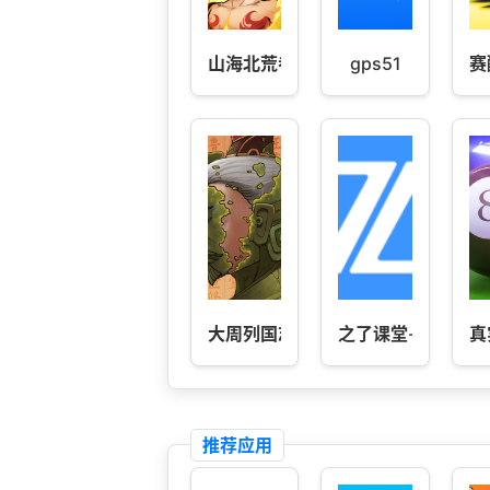
山海北荒卷
gps51
赛
大周列国志
之了课堂-初级会计
真
推荐应用