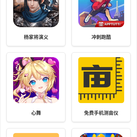
杨家将演义
冲刺跑酷
心舞
免费手机测亩仪