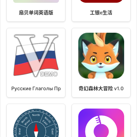
扇贝单词英语版
工银e生活
Русские Глаголы Про (Демо)
奇幻森林大冒险 v1.0