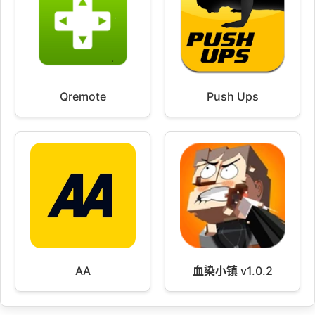
Qremote
Push Ups
AA
血染小镇 v1.0.2