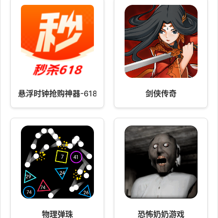
悬浮时钟抢购神器-618快抢秒杀
剑侠传奇
物理弹珠
恐怖奶奶游戏